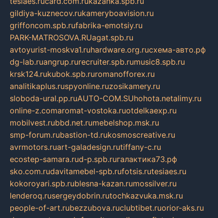
tesiaes.ru
card.com.ru
kazanka.spb.ru
gildiya-kuznecov.ru
kameryboavision.ru
griffoncom.spb.ru
fabrika-emotsiy.ru
PARK-MATROSOVA.RU
agat.spb.ru
avtoyurist-moskva1.ru
hardware.org.ru
схема-авто.рф
dg-lab.ru
angrup.ru
recruiter.spb.ru
music8.spb.ru
krsk124.ru
kubok.spb.ru
romanofforex.ru
analitikaplus.ru
spyonline.ru
zosikamery.ru
sloboda-ural.pp.ru
AUTO-COM.SU
hohota.net
alimy.ru
online-z.com
aromat-vostoka.ru
otdelkaexp.ru
mobilvest.ru
bbd.net.ru
mebelshop.msk.ru
smp-forum.ru
bastion-td.ru
kosmoscreative.ru
avrmotors.ru
art-galadesign.ru
tiffany-c.ru
ecostep-samara.ru
d-p.spb.ru
галактика73.рф
sko.com.ru
davitamebel-spb.ru
fotsis.ru
tesiaes.ru
kokoroyari.spb.ru
blesna-kazan.ru
mossilver.ru
lenderoq.ru
sergeydobrin.ru
tochkazvuka.msk.ru
people-of-art.ru
bezzubova.ru
clubtibet.ru
orior-aks.ru