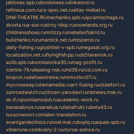
jablonex.spb.ru
bookmess.ru
linkword.ru
refineua.com.ru
cs-spec.net.ru
altay-mebel.ru
DNK-THEATRE.RU
mechaniks.spb.ru
ipcamtechage.ru
skosta.ru
a-sun.ru
stroy-ldsp.ru
snowlands.org.ru
childrensshoes.ru
mrlizzy.ru
mebelsofiakrd.ru
bulizhenko.ru
rumantick.net.ru
mtszerno.ru
daily-fishing.ru
glushiteli-v-spb.ru
megasat.org.ru
localization.net.ru
flyingfish.pp.ru
ds5teremok.ru
aclib.spb.ru
komissionka30.ru
mag-profit.ru
icentre-74.ru
leasing-nsk.ru
hd39.ru
rcd.com.ru
bioprot.ru
deltaextreme.ru
mirkotlov07.ru
mycrossway.ru
temamedia.ru
art-fusing.ru
cbslefort.ru
sunroadwatch.ru
citroen-yaroslavl.ru
ratnews.msk.ru
sk-if.ru
joomlamoduli.ru
academic-work.ru
bananaboys.ru
sanekua.ru
lianafrukt.ru
beta43.ru
tucsonwoori.com
alex-translation.ru
avantgardeclinics.ru
noel.msk.ru
buylq.ru
aquas-spb.ru
vilnerivne.com
bobry-2.ru
vtoroe-solnce.ru