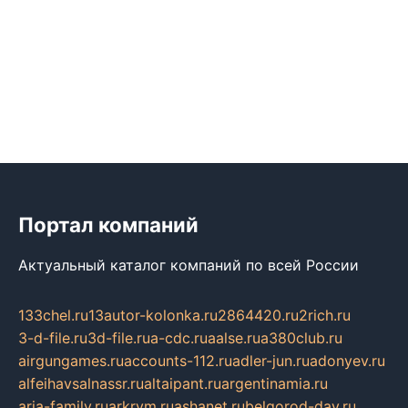
Портал компаний
Актуальный каталог компаний по всей России
133chel.ru
13autor-kolonka.ru
2864420.ru
2rich.ru
3-d-file.ru
3d-file.ru
a-cdc.ru
aalse.ru
a380club.ru
airgungames.ru
accounts-112.ru
adler-jun.ru
adonyev.ru
alfeihavsalnassr.ru
altaipant.ru
argentinamia.ru
aria-family.ru
arkrym.ru
ashanet.ru
belgorod-day.ru