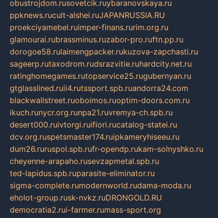
obustrojdom.ru
sovetcik.ru
ybaranovskaya.ru
ppknews.ru
cult-alshei.ru
JAPANRUSSIA.RU
proekciyamebel.ru
imper-finans.ru
rim.org.ru
glamourai.ru
brassminus.ru
zabor-pro.ru
ftn.pp.ru
dorogoe58.ru
laimengpacker.ru
kuzova-zapchasti.ru
sageerp.ru
taxodrom.ru
dsrazvitie.ru
hardcity.net.ru
ratinghomegames.ru
topservice25.ru
gubernyan.ru
gtglasslined.ru
ii4.ru
tssport.spb.ru
andorra24.com
blackwallstreet.ru
oboimos.ru
optim-doors.com.ru
ikuch.ru
nycr.org.ru
npa21.ru
vremya-ch.spb.ru
desert000.ru
ivtorgi.ru
ifiori.ru
catalog-statei.ru
dcv.org.ru
spetsmaster174.ru
ipkameryhiseeu.ru
dum26.ru
ruspol.spb.ru
fr-opendp.ru
kam-solnyshko.ru
cheyenne-arapaho.ru
sevzapmetal.spb.ru
ted-lapidus.spb.ru
parasite-eliminator.ru
sigma-complete.ru
modernworld.ru
dama-moda.ru
eholot-group.ru
sk-nvkz.ru
DRONGOLD.RU
democratia2.ru
i-farmer.ru
mass-sport.org