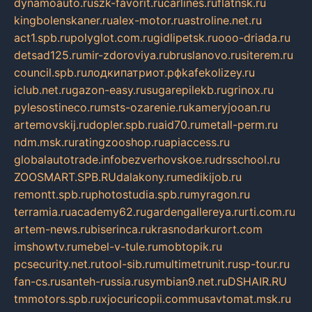
dynamoauto.ru
szk-favorit.ru
carlines.ru
flatnsk.ru
kingbolenskaner.ru
alex-motor.ru
astroline.net.ru
act1.spb.ru
polyglot.com.ru
gidlipetsk.ru
ooo-driada.ru
detsad125.ru
mir-zdoroviya.ru
bruslanovo.ru
siterem.ru
council.spb.ru
лодкипатриот.рф
kafekolizey.ru
iclub.net.ru
gazon-easy.ru
sugarepilekb.ru
grinox.ru
pylesostineco.ru
msts-ozarenie.ru
kameryjooan.ru
artemovskij.ru
dopler.spb.ru
aid70.ru
metall-perm.ru
ndm.msk.ru
ratingzooshop.ru
apiaccess.ru
globalautotrade.info
bezverhovskoe.ru
drsschool.ru
ZOOSMART.SPB.RU
dalakony.ru
medikijob.ru
remontt.spb.ru
photostudia.spb.ru
myragon.ru
terramia.ru
academy62.ru
gardengallereya.ru
rti.com.ru
artem-news.ru
biserinca.ru
krasnodarkurort.com
imshowtv.ru
mebel-v-tule.ru
mobtopik.ru
pcsecurity.net.ru
tool-sib.ru
multimetrunit.ru
sp-tour.ru
fan-cs.ru
santeh-russia.ru
symbian9.net.ru
DSHAIR.RU
tmmotors.spb.ru
xjocuricopii.com
musavtomat.msk.ru