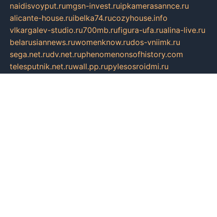
naidisvoyput.ru
mgsn-invest.ru
ipkamerasannce.ru
alicante-house.ru
ibelka74.ru
cozyhouse.info
vlkargalev-studio.ru
700mb.ru
figura-ufa.ru
alina-live.ru
belarusiannews.ru
womenknow.ru
dos-vniimk.ru
sega.net.ru
dv.net.ru
phenomenonsofhistory.com
telesputnik.net.ru
wall.pp.ru
pylesosroidmi.ru
gtc-clan.ru
cligs.ru
bibikazap.ru
popova.org.ru
netwhistler.spb.ru
bellvil.ru
bonzon.ru
iss-vladik.ru
defiparis.net.ru
las-gryzas.ru
amku.ru
electednews.spb.ru
feather.org.ru
spar72.ru
tankiigri.ru
dominus.com.ru
ibtree.ru
sanykool.pp.ru
unixlib.org.ru
menatep.spb.ru
gartenterrassen.ru
printeka.ru
skvozilka.com.ru
parkovka-pub.ru
lovemobi.ru
art-ru.ru
emulatorz.com.ru
alucomp.com.ru
tatforum.com.ru
alternativa-profi.ru
dermakler.ru
artsurvey.ru
aredir.ru
khimspas.ru
centr-maxi.ru
2018r.ru
bort-stomer-defort.ru
professional2.ru
gibsons.ru
artselena.ru
art-pilot.ru
ingredient.spb.ru