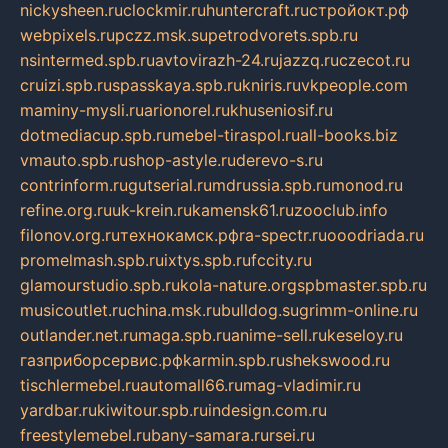
nickysheen.ru
clockmir.ru
huntercraft.ru
стройокт.рф
webpixels.ru
pczz.msk.su
petrodvorets.spb.ru
nsintermed.spb.ru
avtovirazh-24.ru
jazzq.ru
czecot.ru
cruizi.spb.ru
spasskaya.spb.ru
kniris.ru
vkpeople.com
maminy-mysli.ru
arionorel.ru
khuseniosif.ru
dotmediacup.spb.ru
mebel-tiraspol.ru
all-books.biz
vmauto.spb.ru
shop-astyle.ru
derevo-s.ru
contrinform.ru
gutserial.ru
mdrussia.spb.ru
monod.ru
refine.org.ru
uk-krein.ru
kamensk61.ru
zooclub.info
filonov.org.ru
технокамск.рф
ra-spectr.ru
ooodriada.ru
promelmash.spb.ru
ixtys.spb.ru
fccity.ru
glamourstudio.spb.ru
kola-nature.org
spbmaster.spb.ru
musicoutlet.ru
china.msk.ru
bulldog.su
grimm-online.ru
outlander.net.ru
maga.spb.ru
anime-sell.ru
keseloy.ru
газприборсервис.рф
karmin.spb.ru
shekswood.ru
tischlermebel.ru
automall66.ru
mag-vladimir.ru
yardbar.ru
kiwitour.spb.ru
indesign.com.ru
freestylemebel.ru
bany-samara.ru
rsei.ru