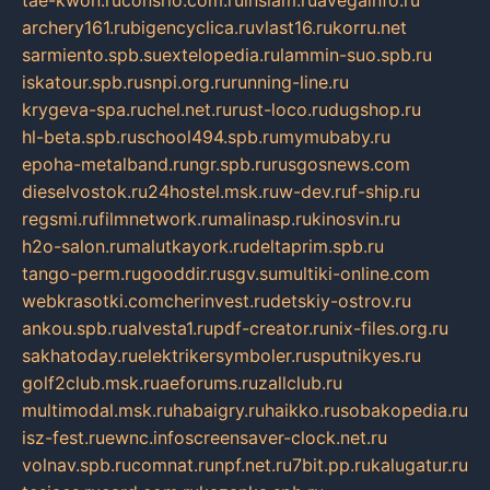
archery161.ru
bigencyclica.ru
vlast16.ru
korru.net
sarmiento.spb.su
extelopedia.ru
lammin-suo.spb.ru
iskatour.spb.ru
snpi.org.ru
running-line.ru
krygeva-spa.ru
chel.net.ru
rust-loco.ru
dugshop.ru
hl-beta.spb.ru
school494.spb.ru
mymubaby.ru
epoha-metalband.ru
ngr.spb.ru
rusgosnews.com
dieselvostok.ru
24hostel.msk.ru
w-dev.ru
f-ship.ru
regsmi.ru
filmnetwork.ru
malinasp.ru
kinosvin.ru
h2o-salon.ru
malutkayork.ru
deltaprim.spb.ru
tango-perm.ru
gooddir.ru
sgv.su
multiki-online.com
webkrasotki.com
cherinvest.ru
detskiy-ostrov.ru
ankou.spb.ru
alvesta1.ru
pdf-creator.ru
nix-files.org.ru
sakhatoday.ru
elektrikersymboler.ru
sputnikyes.ru
golf2club.msk.ru
aeforums.ru
zallclub.ru
multimodal.msk.ru
habaigry.ru
haikko.ru
sobakopedia.ru
isz-fest.ru
ewnc.info
screensaver-clock.net.ru
volnav.spb.ru
comnat.ru
npf.net.ru
7bit.pp.ru
kalugatur.ru