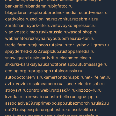
bankaribi.ru
bandamn.ru
bigfatcc.ru
blagodarenie-spb.ru
borodino-media.ru
card-voice.ru
cardvoice.ru
zed-online.ru
zvonitut.ru
zebra-tlt.ru
zarafshan.ru
york-life.ru
vintovoykompressor.ru
vladivostok-map.ru
vlknrussia.ru
wasabi-shop.ru
webamator.ru
zaryna.ru
youtubefree.ru
x-ton.ru
trade-farm.ru
tajuncos.ru
taksu.ru
tor-lyubov-i-grom.ru
spayderhed-2022.ru
splclub.ru
stoppamedia.ru
snow-guard.ru
slovar-ivrit.ru
cleanmedicine.ru
shkurki-karakulya.ru
kanotiforet.spb.ru
tutmassage.ru
ecolog.org.ru
praga.spb.ru
falcorussia.ru
autodoctorservis.ru
kamertondom.spb.ru
net-life.net.ru
avto-vozim.ru
sakhcamera.ru
alliance-electro.spb.ru
stroyavt.ru
controlweb1.ru
tdsak74.ru
kinzozo-ru.ru
kvotka.ru
iron-snab.ru
costa-bella.ru
eugrus.pp.ru
associaciya39.ru
primexpo.spb.ru
bezmorchin.ru
ia2.ru
cpt21.ru
ispecspb.ru
regahost.ru
kolosok-elita.ru
tae-kwon.ru
consrio.com.ru
insiam.ru
avegainfo.ru