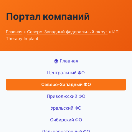
Портал компаний
Главная
»
Северо-Западный федеральный округ
» ИП
Therapy Implant
🏠 Главная
Центральный ФО
Северо-Западный ФО
Приволжский ФО
Уральский ФО
Сибирский ФО
Дальневосточный ФО