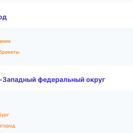
од
ание
 брекеты
о-Западный федеральный округ
бург
вгород