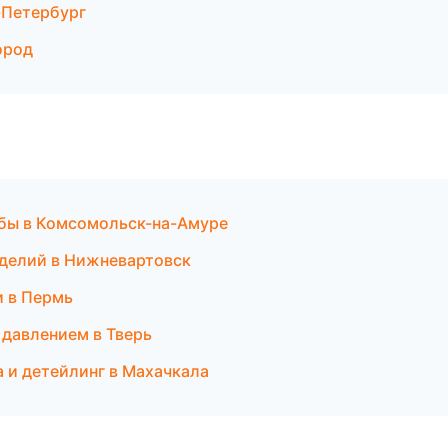
-Петербург
ород
жбы в Комсомольск-на-Амуре
изделий в Нижневартовск
и в Пермь
д давлением в Тверь
а и детейлинг в Махачкала