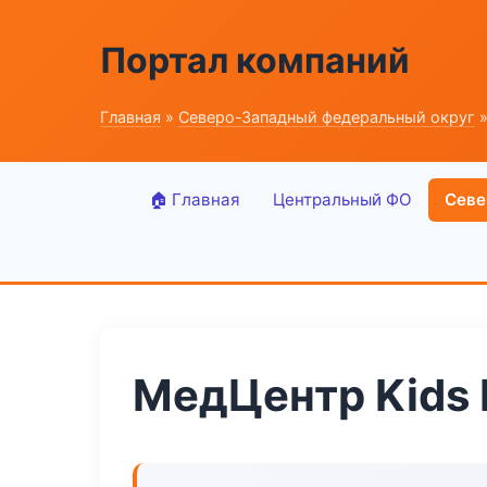
Портал компаний
Главная
»
Северо-Западный федеральный округ
»
🏠 Главная
Центральный ФО
Севе
МедЦентр Kids 