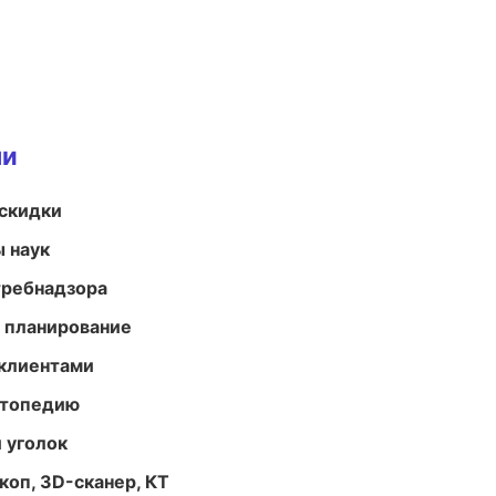
ми
скидки
ы наук
требнадзора
 планирование
 клиентами
ортопедию
 уголок
оп, 3D-сканер, КТ