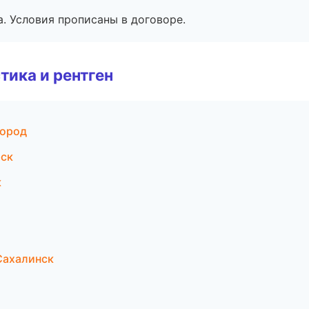
. Условия прописаны в договоре.
тика и рентген
город
рск
к
Сахалинск