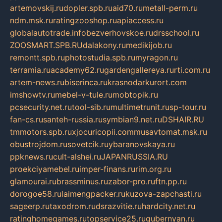
artemovskij.ru
dopler.spb.ru
aid70.ru
metall-perm.ru
ndm.msk.ru
ratingzooshop.ru
apiaccess.ru
globalautotrade.info
bezverhovskoe.ru
drsschool.ru
ZOOSMART.SPB.RU
dalakony.ru
medikijob.ru
remontt.spb.ru
photostudia.spb.ru
myragon.ru
terramia.ru
academy62.ru
gardengallereya.ru
rti.com.ru
artem-news.ru
biserinca.ru
krasnodarkurort.com
imshowtv.ru
mebel-v-tule.ru
mobtopik.ru
pcsecurity.net.ru
tool-sib.ru
multimetrunit.ru
sp-tour.ru
fan-cs.ru
santeh-russia.ru
symbian9.net.ru
DSHAIR.RU
tmmotors.spb.ru
xjocuricopii.com
musavtomat.msk.ru
obustrojdom.ru
sovetcik.ru
ybaranovskaya.ru
ppknews.ru
cult-alshei.ru
JAPANRUSSIA.RU
proekciyamebel.ru
imper-finans.ru
rim.org.ru
glamourai.ru
brassminus.ru
zabor-pro.ru
ftn.pp.ru
dorogoe58.ru
laimengpacker.ru
kuzova-zapchasti.ru
sageerp.ru
taxodrom.ru
dsrazvitie.ru
hardcity.net.ru
ratinghomegames.ru
topservice25.ru
gubernyan.ru