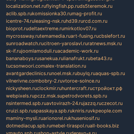
localization.net.ru
flyingfish.pp.ru
ds5teremok.ru
aclib.spb.ru
komissionka30.ru
mag-profit.ru
icentre-74.ru
leasing-nsk.ru
hd39.ru
rcd.com.ru
bioprot.ru
deltaextreme.ru
mirkotlov07.ru
mycrossway.ru
temamedia.ru
art-fusing.ru
cbslefort.ru
sunroadwatch.ru
citroen-yaroslavl.ru
ratnews.msk.ru
sk-if.ru
joomlamoduli.ru
academic-work.ru
bananaboys.ru
sanekua.ru
lianafrukt.ru
beta43.ru
tucsonwoori.com
alex-translation.ru
avantgardeclinics.ru
noel.msk.ru
buylq.ru
aquas-spb.ru
vilnerivne.com
bobry-2.ru
vtoroe-solnce.ru
nickysheen.ru
clockmir.ru
huntercraft.ru
стройокт.рф
webpixels.ru
pczz.msk.su
petrodvorets.spb.ru
nsintermed.spb.ru
avtovirazh-24.ru
jazzq.ru
czecot.ru
cruizi.spb.ru
spasskaya.spb.ru
kniris.ru
vkpeople.com
maminy-mysli.ru
arionorel.ru
khuseniosif.ru
dotmediacup.spb.ru
mebel-tiraspol.ru
all-books.biz
vmauto.spb.ru
shop-astyle.ru
derevo-s.ru