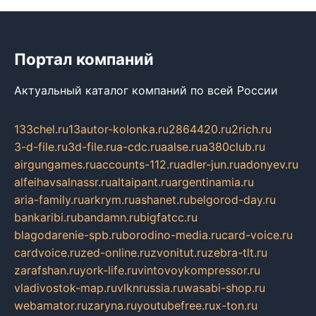
Портал компаний
Актуальный каталог компаний по всей России
133chel.ru
13autor-kolonka.ru
2864420.ru
2rich.ru
3-d-file.ru
3d-file.ru
a-cdc.ru
aalse.ru
a380club.ru
airgungames.ru
accounts-112.ru
adler-jun.ru
adonyev.ru
alfeihavsalnassr.ru
altaipant.ru
argentinamia.ru
aria-family.ru
arkrym.ru
ashanet.ru
belgorod-day.ru
bankaribi.ru
bandamn.ru
bigfatcc.ru
blagodarenie-spb.ru
borodino-media.ru
card-voice.ru
cardvoice.ru
zed-online.ru
zvonitut.ru
zebra-tlt.ru
zarafshan.ru
york-life.ru
vintovoykompressor.ru
vladivostok-map.ru
vlknrussia.ru
wasabi-shop.ru
webamator.ru
zaryna.ru
youtubefree.ru
x-ton.ru