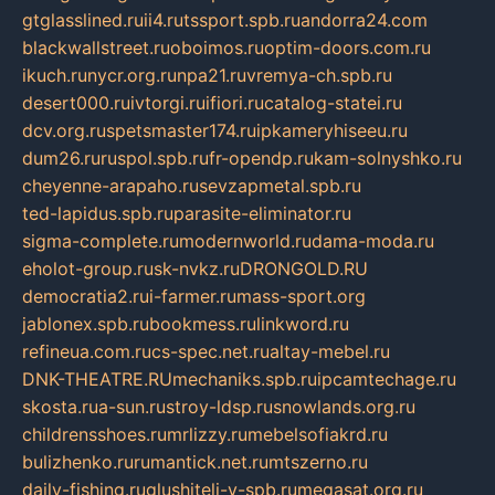
gtglasslined.ru
ii4.ru
tssport.spb.ru
andorra24.com
blackwallstreet.ru
oboimos.ru
optim-doors.com.ru
ikuch.ru
nycr.org.ru
npa21.ru
vremya-ch.spb.ru
desert000.ru
ivtorgi.ru
ifiori.ru
catalog-statei.ru
dcv.org.ru
spetsmaster174.ru
ipkameryhiseeu.ru
dum26.ru
ruspol.spb.ru
fr-opendp.ru
kam-solnyshko.ru
cheyenne-arapaho.ru
sevzapmetal.spb.ru
ted-lapidus.spb.ru
parasite-eliminator.ru
sigma-complete.ru
modernworld.ru
dama-moda.ru
eholot-group.ru
sk-nvkz.ru
DRONGOLD.RU
democratia2.ru
i-farmer.ru
mass-sport.org
jablonex.spb.ru
bookmess.ru
linkword.ru
refineua.com.ru
cs-spec.net.ru
altay-mebel.ru
DNK-THEATRE.RU
mechaniks.spb.ru
ipcamtechage.ru
skosta.ru
a-sun.ru
stroy-ldsp.ru
snowlands.org.ru
childrensshoes.ru
mrlizzy.ru
mebelsofiakrd.ru
bulizhenko.ru
rumantick.net.ru
mtszerno.ru
daily-fishing.ru
glushiteli-v-spb.ru
megasat.org.ru