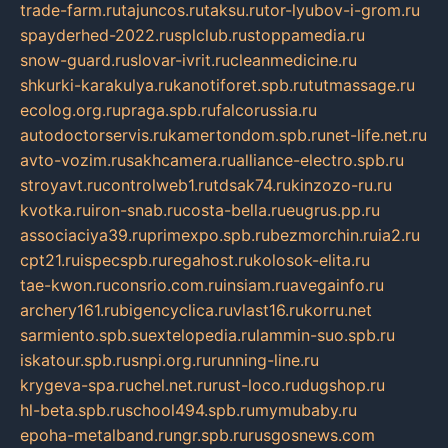
trade-farm.ru
tajuncos.ru
taksu.ru
tor-lyubov-i-grom.ru
spayderhed-2022.ru
splclub.ru
stoppamedia.ru
snow-guard.ru
slovar-ivrit.ru
cleanmedicine.ru
shkurki-karakulya.ru
kanotiforet.spb.ru
tutmassage.ru
ecolog.org.ru
praga.spb.ru
falcorussia.ru
autodoctorservis.ru
kamertondom.spb.ru
net-life.net.ru
avto-vozim.ru
sakhcamera.ru
alliance-electro.spb.ru
stroyavt.ru
controlweb1.ru
tdsak74.ru
kinzozo-ru.ru
kvotka.ru
iron-snab.ru
costa-bella.ru
eugrus.pp.ru
associaciya39.ru
primexpo.spb.ru
bezmorchin.ru
ia2.ru
cpt21.ru
ispecspb.ru
regahost.ru
kolosok-elita.ru
tae-kwon.ru
consrio.com.ru
insiam.ru
avegainfo.ru
archery161.ru
bigencyclica.ru
vlast16.ru
korru.net
sarmiento.spb.su
extelopedia.ru
lammin-suo.spb.ru
iskatour.spb.ru
snpi.org.ru
running-line.ru
krygeva-spa.ru
chel.net.ru
rust-loco.ru
dugshop.ru
hl-beta.spb.ru
school494.spb.ru
mymubaby.ru
epoha-metalband.ru
ngr.spb.ru
rusgosnews.com