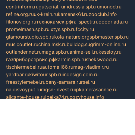
contrinform.ru
gutserial.ru
mdrussia.spb.ru
monod.ru
refine.org.ru
uk-krein.ru
kamensk61.ru
zooclub.info
filonov.org.ru
технокамск.рф
ra-spectr.ru
ooodriada.ru
promelmash.spb.ru
ixtys.spb.ru
fccity.ru
glamourstudio.spb.ru
kola-nature.org
spbmaster.spb.ru
musicoutlet.ru
china.msk.ru
bulldog.su
grimm-online.ru
outlander.net.ru
maga.spb.ru
anime-sell.ru
keseloy.ru
газприборсервис.рф
karmin.spb.ru
shekswood.ru
tischlermebel.ru
automall66.ru
mag-vladimir.ru
yardbar.ru
kiwitour.spb.ru
indesign.com.ru
freestylemebel.ru
bany-samara.ru
rsei.ru
naidisvoyput.ru
mgsn-invest.ru
ipkamerasannce.ru
alicante-house.ru
ibelka74.ru
cozyhouse.info
vlkargalev-studio.ru
700mb.ru
figura-ufa.ru
alina-live.ru
belarusiannews.ru
womenknow.ru
dos-vniimk.ru
sega.net.ru
dv.net.ru
phenomenonsofhistory.com
telesputnik.net.ru
wall.pp.ru
pylesosroidmi.ru
gtc-clan.ru
cligs.ru
bibikazap.ru
popova.org.ru