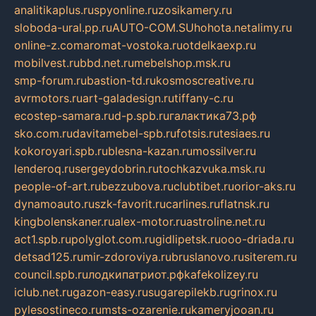
analitikaplus.ru
spyonline.ru
zosikamery.ru
sloboda-ural.pp.ru
AUTO-COM.SU
hohota.net
alimy.ru
online-z.com
aromat-vostoka.ru
otdelkaexp.ru
mobilvest.ru
bbd.net.ru
mebelshop.msk.ru
smp-forum.ru
bastion-td.ru
kosmoscreative.ru
avrmotors.ru
art-galadesign.ru
tiffany-c.ru
ecostep-samara.ru
d-p.spb.ru
галактика73.рф
sko.com.ru
davitamebel-spb.ru
fotsis.ru
tesiaes.ru
kokoroyari.spb.ru
blesna-kazan.ru
mossilver.ru
lenderoq.ru
sergeydobrin.ru
tochkazvuka.msk.ru
people-of-art.ru
bezzubova.ru
clubtibet.ru
orior-aks.ru
dynamoauto.ru
szk-favorit.ru
carlines.ru
flatnsk.ru
kingbolenskaner.ru
alex-motor.ru
astroline.net.ru
act1.spb.ru
polyglot.com.ru
gidlipetsk.ru
ooo-driada.ru
detsad125.ru
mir-zdoroviya.ru
bruslanovo.ru
siterem.ru
council.spb.ru
лодкипатриот.рф
kafekolizey.ru
iclub.net.ru
gazon-easy.ru
sugarepilekb.ru
grinox.ru
pylesostineco.ru
msts-ozarenie.ru
kameryjooan.ru