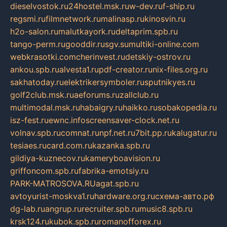
dieselvostok.ru
24hostel.msk.ru
w-dev.ru
f-ship.ru
regsmi.ru
filmnetwork.ru
malinasp.ru
kinosvin.ru
h2o-salon.ru
malutkayork.ru
deltaprim.spb.ru
tango-perm.ru
gooddir.ru
sgv.su
multiki-online.com
webkrasotki.com
cherinvest.ru
detskiy-ostrov.ru
ankou.spb.ru
alvesta1.ru
pdf-creator.ru
nix-files.org.ru
sakhatoday.ru
elektrikersymboler.ru
sputnikyes.ru
golf2club.msk.ru
aeforums.ru
zallclub.ru
multimodal.msk.ru
habaigry.ru
haikko.ru
sobakopedia.ru
isz-fest.ru
ewnc.info
screensaver-clock.net.ru
volnav.spb.ru
comnat.ru
npf.net.ru
7bit.pp.ru
kalugatur.ru
tesiaes.ru
card.com.ru
kazanka.spb.ru
gildiya-kuznecov.ru
kameryboavision.ru
griffoncom.spb.ru
fabrika-emotsiy.ru
PARK-MATROSOVA.RU
agat.spb.ru
avtoyurist-moskva1.ru
hardware.org.ru
схема-авто.рф
dg-lab.ru
angrup.ru
recruiter.spb.ru
music8.spb.ru
krsk124.ru
kubok.spb.ru
romanofforex.ru