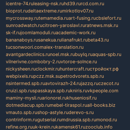
icentre-74.ru
leasing-nsk.ru
hd39.ru
rcd.com.ru
bioprot.ru
deltaextreme.ru
mirkotlov07.ru
mycrossway.ru
temamedia.ru
art-fusing.ru
cbslefort.ru
sunroadwatch.ru
citroen-yaroslavl.ru
ratnews.msk.ru
sk-if.ru
joomlamoduli.ru
academic-work.ru
bananaboys.ru
sanekua.ru
lianafrukt.ru
beta43.ru
tucsonwoori.com
alex-translation.ru
avantgardeclinics.ru
noel.msk.ru
buylq.ru
aquas-spb.ru
vilnerivne.com
bobry-2.ru
vtoroe-solnce.ru
nickysheen.ru
clockmir.ru
huntercraft.ru
стройокт.рф
webpixels.ru
pczz.msk.su
petrodvorets.spb.ru
nsintermed.spb.ru
avtovirazh-24.ru
jazzq.ru
czecot.ru
cruizi.spb.ru
spasskaya.spb.ru
kniris.ru
vkpeople.com
maminy-mysli.ru
arionorel.ru
khuseniosif.ru
dotmediacup.spb.ru
mebel-tiraspol.ru
all-books.biz
vmauto.spb.ru
shop-astyle.ru
derevo-s.ru
contrinform.ru
gutserial.ru
mdrussia.spb.ru
monod.ru
refine.org.ru
uk-krein.ru
kamensk61.ru
zooclub.info