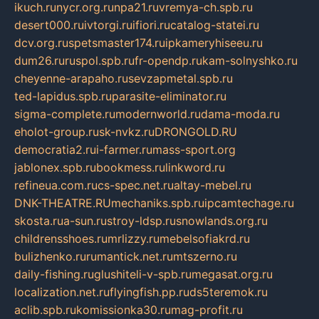
ikuch.ru
nycr.org.ru
npa21.ru
vremya-ch.spb.ru
desert000.ru
ivtorgi.ru
ifiori.ru
catalog-statei.ru
dcv.org.ru
spetsmaster174.ru
ipkameryhiseeu.ru
dum26.ru
ruspol.spb.ru
fr-opendp.ru
kam-solnyshko.ru
cheyenne-arapaho.ru
sevzapmetal.spb.ru
ted-lapidus.spb.ru
parasite-eliminator.ru
sigma-complete.ru
modernworld.ru
dama-moda.ru
eholot-group.ru
sk-nvkz.ru
DRONGOLD.RU
democratia2.ru
i-farmer.ru
mass-sport.org
jablonex.spb.ru
bookmess.ru
linkword.ru
refineua.com.ru
cs-spec.net.ru
altay-mebel.ru
DNK-THEATRE.RU
mechaniks.spb.ru
ipcamtechage.ru
skosta.ru
a-sun.ru
stroy-ldsp.ru
snowlands.org.ru
childrensshoes.ru
mrlizzy.ru
mebelsofiakrd.ru
bulizhenko.ru
rumantick.net.ru
mtszerno.ru
daily-fishing.ru
glushiteli-v-spb.ru
megasat.org.ru
localization.net.ru
flyingfish.pp.ru
ds5teremok.ru
aclib.spb.ru
komissionka30.ru
mag-profit.ru