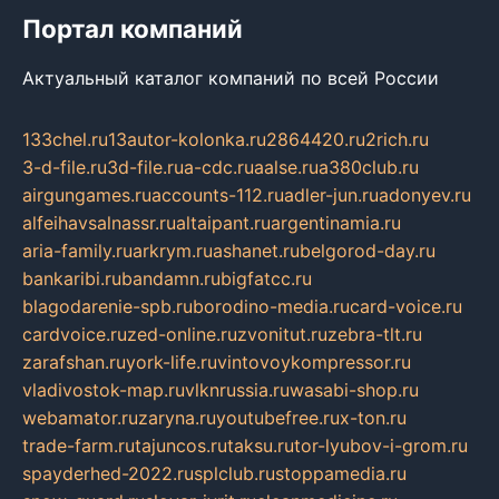
Портал компаний
Актуальный каталог компаний по всей России
133chel.ru
13autor-kolonka.ru
2864420.ru
2rich.ru
3-d-file.ru
3d-file.ru
a-cdc.ru
aalse.ru
a380club.ru
airgungames.ru
accounts-112.ru
adler-jun.ru
adonyev.ru
alfeihavsalnassr.ru
altaipant.ru
argentinamia.ru
aria-family.ru
arkrym.ru
ashanet.ru
belgorod-day.ru
bankaribi.ru
bandamn.ru
bigfatcc.ru
blagodarenie-spb.ru
borodino-media.ru
card-voice.ru
cardvoice.ru
zed-online.ru
zvonitut.ru
zebra-tlt.ru
zarafshan.ru
york-life.ru
vintovoykompressor.ru
vladivostok-map.ru
vlknrussia.ru
wasabi-shop.ru
webamator.ru
zaryna.ru
youtubefree.ru
x-ton.ru
trade-farm.ru
tajuncos.ru
taksu.ru
tor-lyubov-i-grom.ru
spayderhed-2022.ru
splclub.ru
stoppamedia.ru