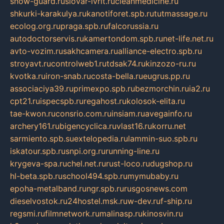
snow-guard.ru
slovar-ivrit.ru
cleanmedicine.ru
shkurki-karakulya.ru
kanotiforet.spb.ru
tutmassage.ru
ecolog.org.ru
praga.spb.ru
falcorussia.ru
autodoctorservis.ru
kamertondom.spb.ru
net-life.net.ru
avto-vozim.ru
sakhcamera.ru
alliance-electro.spb.ru
stroyavt.ru
controlweb1.ru
tdsak74.ru
kinzozo-ru.ru
kvotka.ru
iron-snab.ru
costa-bella.ru
eugrus.pp.ru
associaciya39.ru
primexpo.spb.ru
bezmorchin.ru
ia2.ru
cpt21.ru
ispecspb.ru
regahost.ru
kolosok-elita.ru
tae-kwon.ru
consrio.com.ru
insiam.ru
avegainfo.ru
archery161.ru
bigencyclica.ru
vlast16.ru
korru.net
sarmiento.spb.su
extelopedia.ru
lammin-suo.spb.ru
iskatour.spb.ru
snpi.org.ru
running-line.ru
krygeva-spa.ru
chel.net.ru
rust-loco.ru
dugshop.ru
hl-beta.spb.ru
school494.spb.ru
mymubaby.ru
epoha-metalband.ru
ngr.spb.ru
rusgosnews.com
dieselvostok.ru
24hostel.msk.ru
w-dev.ru
f-ship.ru
regsmi.ru
filmnetwork.ru
malinasp.ru
kinosvin.ru