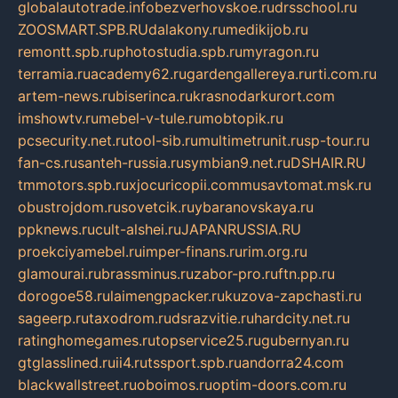
globalautotrade.info
bezverhovskoe.ru
drsschool.ru
ZOOSMART.SPB.RU
dalakony.ru
medikijob.ru
remontt.spb.ru
photostudia.spb.ru
myragon.ru
terramia.ru
academy62.ru
gardengallereya.ru
rti.com.ru
artem-news.ru
biserinca.ru
krasnodarkurort.com
imshowtv.ru
mebel-v-tule.ru
mobtopik.ru
pcsecurity.net.ru
tool-sib.ru
multimetrunit.ru
sp-tour.ru
fan-cs.ru
santeh-russia.ru
symbian9.net.ru
DSHAIR.RU
tmmotors.spb.ru
xjocuricopii.com
musavtomat.msk.ru
obustrojdom.ru
sovetcik.ru
ybaranovskaya.ru
ppknews.ru
cult-alshei.ru
JAPANRUSSIA.RU
proekciyamebel.ru
imper-finans.ru
rim.org.ru
glamourai.ru
brassminus.ru
zabor-pro.ru
ftn.pp.ru
dorogoe58.ru
laimengpacker.ru
kuzova-zapchasti.ru
sageerp.ru
taxodrom.ru
dsrazvitie.ru
hardcity.net.ru
ratinghomegames.ru
topservice25.ru
gubernyan.ru
gtglasslined.ru
ii4.ru
tssport.spb.ru
andorra24.com
blackwallstreet.ru
oboimos.ru
optim-doors.com.ru