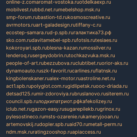
online-z.com
aromat-vostoka.ru
otdelkaexp.ru
mobilvest.ru
bbd.net.ru
mebelshop.msk.ru
smp-forum.ru
bastion-td.ru
kosmoscreative.ru
avrmotors.ru
art-galadesign.ru
tiffany-c.ru
ecostep-samara.ru
d-p.spb.ru
галактика73.рф
sko.com.ru
davitamebel-spb.ru
fotsis.ru
tesiaes.ru
kokoroyari.spb.ru
blesna-kazan.ru
mossilver.ru
lenderoq.ru
sergeydobrin.ru
tochkazvuka.msk.ru
people-of-art.ru
bezzubova.ru
clubtibet.ru
orior-aks.ru
dynamoauto.ru
szk-favorit.ru
carlines.ru
flatnsk.ru
kingbolenskaner.ru
alex-motor.ru
astroline.net.ru
act1.spb.ru
polyglot.com.ru
gidlipetsk.ru
ooo-driada.ru
detsad125.ru
mir-zdoroviya.ru
bruslanovo.ru
siterem.ru
council.spb.ru
лодкипатриот.рф
kafekolizey.ru
iclub.net.ru
gazon-easy.ru
sugarepilekb.ru
grinox.ru
pylesostineco.ru
msts-ozarenie.ru
kameryjooan.ru
artemovskij.ru
dopler.spb.ru
aid70.ru
metall-perm.ru
ndm.msk.ru
ratingzooshop.ru
apiaccess.ru