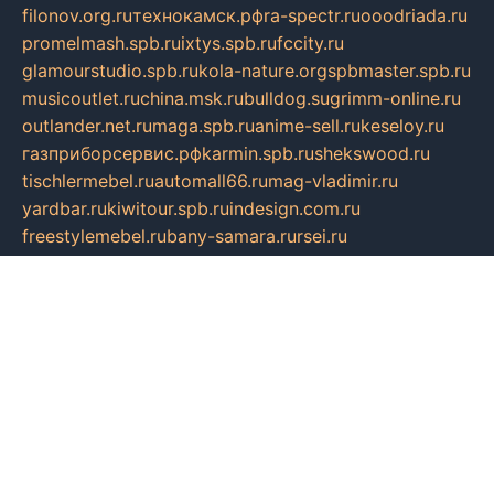
filonov.org.ru
технокамск.рф
ra-spectr.ru
ooodriada.ru
promelmash.spb.ru
ixtys.spb.ru
fccity.ru
glamourstudio.spb.ru
kola-nature.org
spbmaster.spb.ru
musicoutlet.ru
china.msk.ru
bulldog.su
grimm-online.ru
outlander.net.ru
maga.spb.ru
anime-sell.ru
keseloy.ru
газприборсервис.рф
karmin.spb.ru
shekswood.ru
tischlermebel.ru
automall66.ru
mag-vladimir.ru
yardbar.ru
kiwitour.spb.ru
indesign.com.ru
freestylemebel.ru
bany-samara.ru
rsei.ru
naidisvoyput.ru
mgsn-invest.ru
ipkamerasannce.ru
alicante-house.ru
ibelka74.ru
cozyhouse.info
vlkargalev-studio.ru
700mb.ru
figura-ufa.ru
alina-live.ru
belarusiannews.ru
womenknow.ru
dos-vniimk.ru
sega.net.ru
dv.net.ru
phenomenonsofhistory.com
telesputnik.net.ru
wall.pp.ru
pylesosroidmi.ru
gtc-clan.ru
cligs.ru
bibikazap.ru
popova.org.ru
netwhistler.spb.ru
bellvil.ru
bonzon.ru
iss-vladik.ru
defiparis.net.ru
las-gryzas.ru
amku.ru