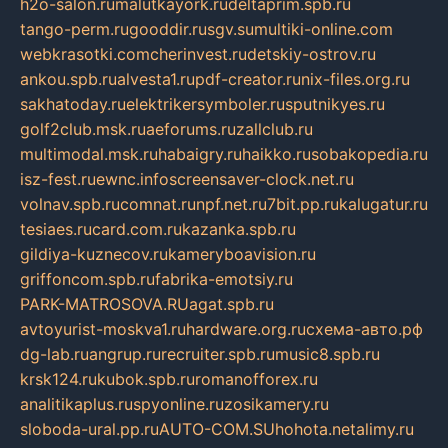
h2o-salon.ru
malutkayork.ru
deltaprim.spb.ru
tango-perm.ru
gooddir.ru
sgv.su
multiki-online.com
webkrasotki.com
cherinvest.ru
detskiy-ostrov.ru
ankou.spb.ru
alvesta1.ru
pdf-creator.ru
nix-files.org.ru
sakhatoday.ru
elektrikersymboler.ru
sputnikyes.ru
golf2club.msk.ru
aeforums.ru
zallclub.ru
multimodal.msk.ru
habaigry.ru
haikko.ru
sobakopedia.ru
isz-fest.ru
ewnc.info
screensaver-clock.net.ru
volnav.spb.ru
comnat.ru
npf.net.ru
7bit.pp.ru
kalugatur.ru
tesiaes.ru
card.com.ru
kazanka.spb.ru
gildiya-kuznecov.ru
kameryboavision.ru
griffoncom.spb.ru
fabrika-emotsiy.ru
PARK-MATROSOVA.RU
agat.spb.ru
avtoyurist-moskva1.ru
hardware.org.ru
схема-авто.рф
dg-lab.ru
angrup.ru
recruiter.spb.ru
music8.spb.ru
krsk124.ru
kubok.spb.ru
romanofforex.ru
analitikaplus.ru
spyonline.ru
zosikamery.ru
sloboda-ural.pp.ru
AUTO-COM.SU
hohota.net
alimy.ru