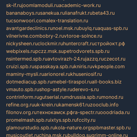
sk-if.ru
joomlamoduli.ru
academic-work.ru
bananaboys.ru
sanekua.ru
lianafrukt.ru
beta43.ru
tucsonwoori.com
alex-translation.ru
avantgardeclinics.ru
noel.msk.ru
buylq.ru
aquas-spb.ru
vilnerivne.com
bobry-2.ru
vtoroe-solnce.ru
nickysheen.ru
clockmir.ru
huntercraft.ru
стройокт.рф
webpixels.ru
pczz.msk.su
petrodvorets.spb.ru
nsintermed.spb.ru
avtovirazh-24.ru
jazzq.ru
czecot.ru
cruizi.spb.ru
spasskaya.spb.ru
kniris.ru
vkpeople.com
maminy-mysli.ru
arionorel.ru
khuseniosif.ru
dotmediacup.spb.ru
mebel-tiraspol.ru
all-books.biz
vmauto.spb.ru
shop-astyle.ru
derevo-s.ru
contrinform.ru
gutserial.ru
mdrussia.spb.ru
monod.ru
refine.org.ru
uk-krein.ru
kamensk61.ru
zooclub.info
filonov.org.ru
технокамск.рф
ra-spectr.ru
ooodriada.ru
promelmash.spb.ru
ixtys.spb.ru
fccity.ru
glamourstudio.spb.ru
kola-nature.org
spbmaster.spb.ru
musicoutlet.ru
china.msk.ru
bulldog.su
grimm-online.ru