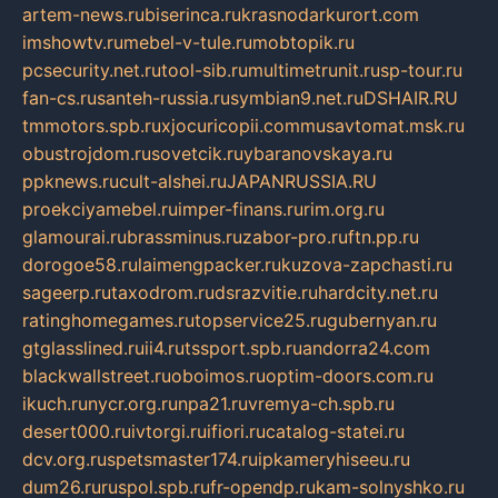
artem-news.ru
biserinca.ru
krasnodarkurort.com
imshowtv.ru
mebel-v-tule.ru
mobtopik.ru
pcsecurity.net.ru
tool-sib.ru
multimetrunit.ru
sp-tour.ru
fan-cs.ru
santeh-russia.ru
symbian9.net.ru
DSHAIR.RU
tmmotors.spb.ru
xjocuricopii.com
musavtomat.msk.ru
obustrojdom.ru
sovetcik.ru
ybaranovskaya.ru
ppknews.ru
cult-alshei.ru
JAPANRUSSIA.RU
proekciyamebel.ru
imper-finans.ru
rim.org.ru
glamourai.ru
brassminus.ru
zabor-pro.ru
ftn.pp.ru
dorogoe58.ru
laimengpacker.ru
kuzova-zapchasti.ru
sageerp.ru
taxodrom.ru
dsrazvitie.ru
hardcity.net.ru
ratinghomegames.ru
topservice25.ru
gubernyan.ru
gtglasslined.ru
ii4.ru
tssport.spb.ru
andorra24.com
blackwallstreet.ru
oboimos.ru
optim-doors.com.ru
ikuch.ru
nycr.org.ru
npa21.ru
vremya-ch.spb.ru
desert000.ru
ivtorgi.ru
ifiori.ru
catalog-statei.ru
dcv.org.ru
spetsmaster174.ru
ipkameryhiseeu.ru
dum26.ru
ruspol.spb.ru
fr-opendp.ru
kam-solnyshko.ru