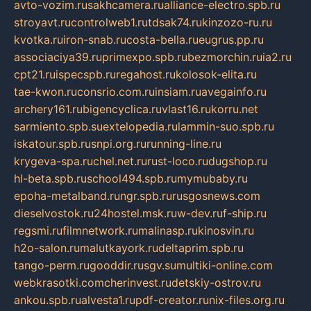
avto-vozim.ru
sakhcamera.ru
alliance-electro.spb.ru
stroyavt.ru
controlweb1.ru
tdsak74.ru
kinzozo-ru.ru
kvotka.ru
iron-snab.ru
costa-bella.ru
eugrus.pp.ru
associaciya39.ru
primexpo.spb.ru
bezmorchin.ru
ia2.ru
cpt21.ru
ispecspb.ru
regahost.ru
kolosok-elita.ru
tae-kwon.ru
consrio.com.ru
insiam.ru
avegainfo.ru
archery161.ru
bigencyclica.ru
vlast16.ru
korru.net
sarmiento.spb.su
extelopedia.ru
lammin-suo.spb.ru
iskatour.spb.ru
snpi.org.ru
running-line.ru
krygeva-spa.ru
chel.net.ru
rust-loco.ru
dugshop.ru
hl-beta.spb.ru
school494.spb.ru
mymubaby.ru
epoha-metalband.ru
ngr.spb.ru
rusgosnews.com
dieselvostok.ru
24hostel.msk.ru
w-dev.ru
f-ship.ru
regsmi.ru
filmnetwork.ru
malinasp.ru
kinosvin.ru
h2o-salon.ru
malutkayork.ru
deltaprim.spb.ru
tango-perm.ru
gooddir.ru
sgv.su
multiki-online.com
webkrasotki.com
cherinvest.ru
detskiy-ostrov.ru
ankou.spb.ru
alvesta1.ru
pdf-creator.ru
nix-files.org.ru