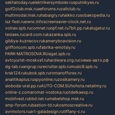
sakhatoday.ru
elektrikersymboler.ru
sputnikyes.ru
golf2club.msk.ru
aeforums.ru
zallclub.ru
multimodal.msk.ru
habaigry.ru
haikko.ru
sobakopedia.ru
isz-fest.ru
ewnc.info
screensaver-clock.net.ru
volnav.spb.ru
comnat.ru
npf.net.ru
7bit.pp.ru
kalugatur.ru
tesiaes.ru
card.com.ru
kazanka.spb.ru
gildiya-kuznecov.ru
kameryboavision.ru
griffoncom.spb.ru
fabrika-emotsiy.ru
PARK-MATROSOVA.RU
agat.spb.ru
avtoyurist-moskva1.ru
hardware.org.ru
схема-авто.рф
dg-lab.ru
angrup.ru
recruiter.spb.ru
music8.spb.ru
krsk124.ru
kubok.spb.ru
romanofforex.ru
analitikaplus.ru
spyonline.ru
zosikamery.ru
sloboda-ural.pp.ru
AUTO-COM.SU
hohota.net
alimy.ru
online-z.com
aromat-vostoka.ru
otdelkaexp.ru
mobilvest.ru
bbd.net.ru
mebelshop.msk.ru
smp-forum.ru
bastion-td.ru
kosmoscreative.ru
avrmotors.ru
art-galadesign.ru
tiffany-c.ru