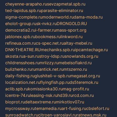
cheyenne-arapaho.ru
sevzapmetal.spb.ru
ted-lapidus.spb.ru
parasite-eliminator.ru
sigma-complete.ru
modernworld.ru
dama-moda.ru
eholot-group.ru
sk-nvkz.ru
DRONGOLD.RU
democratia2.ru
i-farmer.ru
mass-sport.org
jablonex.spb.ru
bookmess.ru
linkword.ru
refineua.com.ru
cs-spec.net.ru
altay-mebel.ru
DNK-THEATRE.RU
mechaniks.spb.ru
ipcamtechage.ru
skosta.ru
a-sun.ru
stroy-ldsp.ru
snowlands.org.ru
childrensshoes.ru
mrlizzy.ru
mebelsofiakrd.ru
bulizhenko.ru
rumantick.net.ru
mtszerno.ru
daily-fishing.ru
glushiteli-v-spb.ru
megasat.org.ru
localization.net.ru
flyingfish.pp.ru
ds5teremok.ru
aclib.spb.ru
komissionka30.ru
mag-profit.ru
icentre-74.ru
leasing-nsk.ru
hd39.ru
rcd.com.ru
bioprot.ru
deltaextreme.ru
mirkotlov07.ru
mycrossway.ru
temamedia.ru
art-fusing.ru
cbslefort.ru
sunroadwatch.ru
citroen-yaroslavl.ru
ratnews.msk.ru