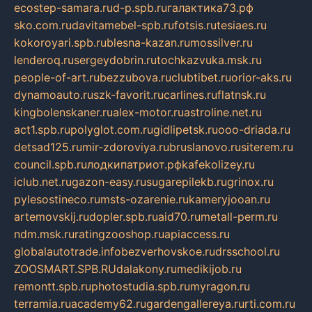
ecostep-samara.ru
d-p.spb.ru
галактика73.рф
sko.com.ru
davitamebel-spb.ru
fotsis.ru
tesiaes.ru
kokoroyari.spb.ru
blesna-kazan.ru
mossilver.ru
lenderoq.ru
sergeydobrin.ru
tochkazvuka.msk.ru
people-of-art.ru
bezzubova.ru
clubtibet.ru
orior-aks.ru
dynamoauto.ru
szk-favorit.ru
carlines.ru
flatnsk.ru
kingbolenskaner.ru
alex-motor.ru
astroline.net.ru
act1.spb.ru
polyglot.com.ru
gidlipetsk.ru
ooo-driada.ru
detsad125.ru
mir-zdoroviya.ru
bruslanovo.ru
siterem.ru
council.spb.ru
лодкипатриот.рф
kafekolizey.ru
iclub.net.ru
gazon-easy.ru
sugarepilekb.ru
grinox.ru
pylesostineco.ru
msts-ozarenie.ru
kameryjooan.ru
artemovskij.ru
dopler.spb.ru
aid70.ru
metall-perm.ru
ndm.msk.ru
ratingzooshop.ru
apiaccess.ru
globalautotrade.info
bezverhovskoe.ru
drsschool.ru
ZOOSMART.SPB.RU
dalakony.ru
medikijob.ru
remontt.spb.ru
photostudia.spb.ru
myragon.ru
terramia.ru
academy62.ru
gardengallereya.ru
rti.com.ru