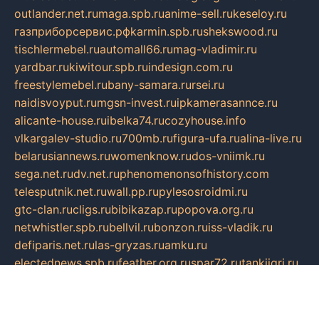
outlander.net.ru
maga.spb.ru
anime-sell.ru
keseloy.ru
газприборсервис.рф
karmin.spb.ru
shekswood.ru
tischlermebel.ru
automall66.ru
mag-vladimir.ru
yardbar.ru
kiwitour.spb.ru
indesign.com.ru
freestylemebel.ru
bany-samara.ru
rsei.ru
naidisvoyput.ru
mgsn-invest.ru
ipkamerasannce.ru
alicante-house.ru
ibelka74.ru
cozyhouse.info
vlkargalev-studio.ru
700mb.ru
figura-ufa.ru
alina-live.ru
belarusiannews.ru
womenknow.ru
dos-vniimk.ru
sega.net.ru
dv.net.ru
phenomenonsofhistory.com
telesputnik.net.ru
wall.pp.ru
pylesosroidmi.ru
gtc-clan.ru
cligs.ru
bibikazap.ru
popova.org.ru
netwhistler.spb.ru
bellvil.ru
bonzon.ru
iss-vladik.ru
defiparis.net.ru
las-gryzas.ru
amku.ru
electednews.spb.ru
feather.org.ru
spar72.ru
tankiigri.ru
dominus.com.ru
ibtree.ru
sanykool.pp.ru
unixlib.org.ru
menatep.spb.ru
gartenterrassen.ru
printeka.ru
skvozilka.com.ru
parkovka-pub.ru
lovemobi.ru
art-ru.ru