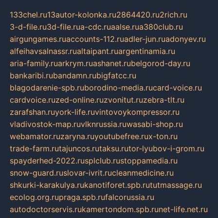
133chel.ru
13autor-kolonka.ru
2864420.ru
2rich.ru
3-d-file.ru
3d-file.ru
a-cdc.ru
aalse.ru
a380club.ru
airgungames.ru
accounts-112.ru
adler-jun.ru
adonyev.ru
alfeihavsalnassr.ru
altaipant.ru
argentinamia.ru
aria-family.ru
arkrym.ru
ashanet.ru
belgorod-day.ru
bankaribi.ru
bandamn.ru
bigfatcc.ru
blagodarenie-spb.ru
borodino-media.ru
card-voice.ru
cardvoice.ru
zed-online.ru
zvonitut.ru
zebra-tlt.ru
zarafshan.ru
york-life.ru
vintovoykompressor.ru
vladivostok-map.ru
vlknrussia.ru
wasabi-shop.ru
webamator.ru
zaryna.ru
youtubefree.ru
x-ton.ru
trade-farm.ru
tajuncos.ru
taksu.ru
tor-lyubov-i-grom.ru
spayderhed-2022.ru
splclub.ru
stoppamedia.ru
snow-guard.ru
slovar-ivrit.ru
cleanmedicine.ru
shkurki-karakulya.ru
kanotiforet.spb.ru
tutmassage.ru
ecolog.org.ru
praga.spb.ru
falcorussia.ru
autodoctorservis.ru
kamertondom.spb.ru
net-life.net.ru