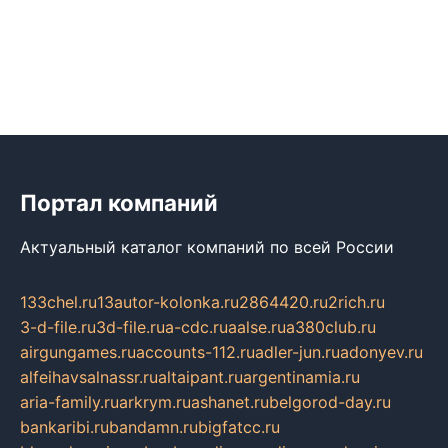
Портал компаний
Актуальный каталог компаний по всей России
133chel.ru
13autor-kolonka.ru
2864420.ru
2rich.ru
3-d-file.ru
3d-file.ru
a-cdc.ru
aalse.ru
a380club.ru
airgungames.ru
accounts-112.ru
adler-jun.ru
adonyev.ru
alfeihavsalnassr.ru
altaipant.ru
argentinamia.ru
aria-family.ru
arkrym.ru
ashanet.ru
belgorod-day.ru
bankaribi.ru
bandamn.ru
bigfatcc.ru