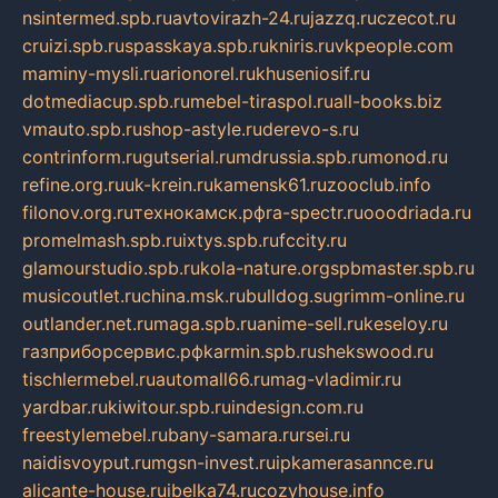
nsintermed.spb.ru
avtovirazh-24.ru
jazzq.ru
czecot.ru
cruizi.spb.ru
spasskaya.spb.ru
kniris.ru
vkpeople.com
maminy-mysli.ru
arionorel.ru
khuseniosif.ru
dotmediacup.spb.ru
mebel-tiraspol.ru
all-books.biz
vmauto.spb.ru
shop-astyle.ru
derevo-s.ru
contrinform.ru
gutserial.ru
mdrussia.spb.ru
monod.ru
refine.org.ru
uk-krein.ru
kamensk61.ru
zooclub.info
filonov.org.ru
технокамск.рф
ra-spectr.ru
ooodriada.ru
promelmash.spb.ru
ixtys.spb.ru
fccity.ru
glamourstudio.spb.ru
kola-nature.org
spbmaster.spb.ru
musicoutlet.ru
china.msk.ru
bulldog.su
grimm-online.ru
outlander.net.ru
maga.spb.ru
anime-sell.ru
keseloy.ru
газприборсервис.рф
karmin.spb.ru
shekswood.ru
tischlermebel.ru
automall66.ru
mag-vladimir.ru
yardbar.ru
kiwitour.spb.ru
indesign.com.ru
freestylemebel.ru
bany-samara.ru
rsei.ru
naidisvoyput.ru
mgsn-invest.ru
ipkamerasannce.ru
alicante-house.ru
ibelka74.ru
cozyhouse.info