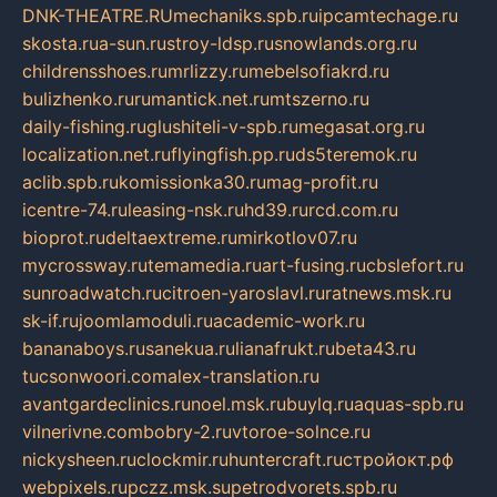
DNK-THEATRE.RU
mechaniks.spb.ru
ipcamtechage.ru
skosta.ru
a-sun.ru
stroy-ldsp.ru
snowlands.org.ru
childrensshoes.ru
mrlizzy.ru
mebelsofiakrd.ru
bulizhenko.ru
rumantick.net.ru
mtszerno.ru
daily-fishing.ru
glushiteli-v-spb.ru
megasat.org.ru
localization.net.ru
flyingfish.pp.ru
ds5teremok.ru
aclib.spb.ru
komissionka30.ru
mag-profit.ru
icentre-74.ru
leasing-nsk.ru
hd39.ru
rcd.com.ru
bioprot.ru
deltaextreme.ru
mirkotlov07.ru
mycrossway.ru
temamedia.ru
art-fusing.ru
cbslefort.ru
sunroadwatch.ru
citroen-yaroslavl.ru
ratnews.msk.ru
sk-if.ru
joomlamoduli.ru
academic-work.ru
bananaboys.ru
sanekua.ru
lianafrukt.ru
beta43.ru
tucsonwoori.com
alex-translation.ru
avantgardeclinics.ru
noel.msk.ru
buylq.ru
aquas-spb.ru
vilnerivne.com
bobry-2.ru
vtoroe-solnce.ru
nickysheen.ru
clockmir.ru
huntercraft.ru
стройокт.рф
webpixels.ru
pczz.msk.su
petrodvorets.spb.ru