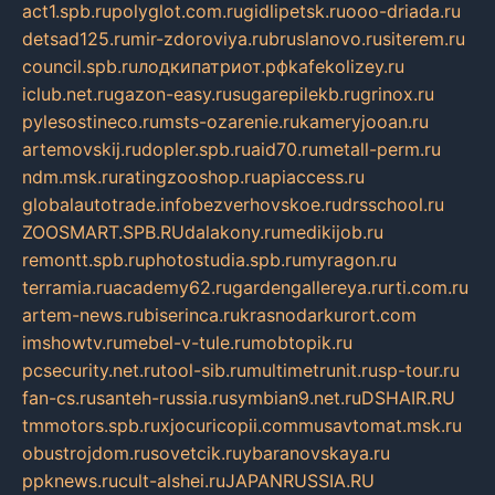
act1.spb.ru
polyglot.com.ru
gidlipetsk.ru
ooo-driada.ru
detsad125.ru
mir-zdoroviya.ru
bruslanovo.ru
siterem.ru
council.spb.ru
лодкипатриот.рф
kafekolizey.ru
iclub.net.ru
gazon-easy.ru
sugarepilekb.ru
grinox.ru
pylesostineco.ru
msts-ozarenie.ru
kameryjooan.ru
artemovskij.ru
dopler.spb.ru
aid70.ru
metall-perm.ru
ndm.msk.ru
ratingzooshop.ru
apiaccess.ru
globalautotrade.info
bezverhovskoe.ru
drsschool.ru
ZOOSMART.SPB.RU
dalakony.ru
medikijob.ru
remontt.spb.ru
photostudia.spb.ru
myragon.ru
terramia.ru
academy62.ru
gardengallereya.ru
rti.com.ru
artem-news.ru
biserinca.ru
krasnodarkurort.com
imshowtv.ru
mebel-v-tule.ru
mobtopik.ru
pcsecurity.net.ru
tool-sib.ru
multimetrunit.ru
sp-tour.ru
fan-cs.ru
santeh-russia.ru
symbian9.net.ru
DSHAIR.RU
tmmotors.spb.ru
xjocuricopii.com
musavtomat.msk.ru
obustrojdom.ru
sovetcik.ru
ybaranovskaya.ru
ppknews.ru
cult-alshei.ru
JAPANRUSSIA.RU