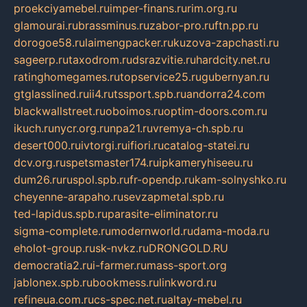
proekciyamebel.ru
imper-finans.ru
rim.org.ru
glamourai.ru
brassminus.ru
zabor-pro.ru
ftn.pp.ru
dorogoe58.ru
laimengpacker.ru
kuzova-zapchasti.ru
sageerp.ru
taxodrom.ru
dsrazvitie.ru
hardcity.net.ru
ratinghomegames.ru
topservice25.ru
gubernyan.ru
gtglasslined.ru
ii4.ru
tssport.spb.ru
andorra24.com
blackwallstreet.ru
oboimos.ru
optim-doors.com.ru
ikuch.ru
nycr.org.ru
npa21.ru
vremya-ch.spb.ru
desert000.ru
ivtorgi.ru
ifiori.ru
catalog-statei.ru
dcv.org.ru
spetsmaster174.ru
ipkameryhiseeu.ru
dum26.ru
ruspol.spb.ru
fr-opendp.ru
kam-solnyshko.ru
cheyenne-arapaho.ru
sevzapmetal.spb.ru
ted-lapidus.spb.ru
parasite-eliminator.ru
sigma-complete.ru
modernworld.ru
dama-moda.ru
eholot-group.ru
sk-nvkz.ru
DRONGOLD.RU
democratia2.ru
i-farmer.ru
mass-sport.org
jablonex.spb.ru
bookmess.ru
linkword.ru
refineua.com.ru
cs-spec.net.ru
altay-mebel.ru