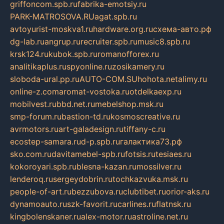
griffoncom.spb.ru
fabrika-emotsiy.ru
PARK-MATROSOVA.RU
agat.spb.ru
avtoyurist-moskva1.ru
hardware.org.ru
схема-авто.рф
dg-lab.ru
angrup.ru
recruiter.spb.ru
music8.spb.ru
krsk124.ru
kubok.spb.ru
romanofforex.ru
analitikaplus.ru
spyonline.ru
zosikamery.ru
sloboda-ural.pp.ru
AUTO-COM.SU
hohota.net
alimy.ru
online-z.com
aromat-vostoka.ru
otdelkaexp.ru
mobilvest.ru
bbd.net.ru
mebelshop.msk.ru
smp-forum.ru
bastion-td.ru
kosmoscreative.ru
avrmotors.ru
art-galadesign.ru
tiffany-c.ru
ecostep-samara.ru
d-p.spb.ru
галактика73.рф
sko.com.ru
davitamebel-spb.ru
fotsis.ru
tesiaes.ru
kokoroyari.spb.ru
blesna-kazan.ru
mossilver.ru
lenderoq.ru
sergeydobrin.ru
tochkazvuka.msk.ru
people-of-art.ru
bezzubova.ru
clubtibet.ru
orior-aks.ru
dynamoauto.ru
szk-favorit.ru
carlines.ru
flatnsk.ru
kingbolenskaner.ru
alex-motor.ru
astroline.net.ru