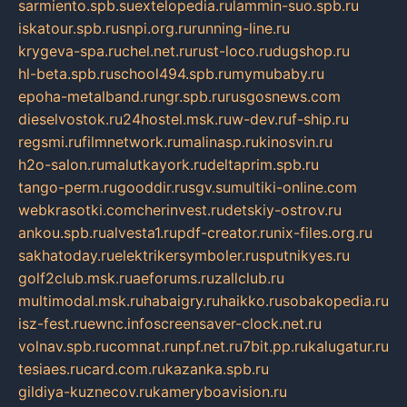
sarmiento.spb.su
extelopedia.ru
lammin-suo.spb.ru
iskatour.spb.ru
snpi.org.ru
running-line.ru
krygeva-spa.ru
chel.net.ru
rust-loco.ru
dugshop.ru
hl-beta.spb.ru
school494.spb.ru
mymubaby.ru
epoha-metalband.ru
ngr.spb.ru
rusgosnews.com
dieselvostok.ru
24hostel.msk.ru
w-dev.ru
f-ship.ru
regsmi.ru
filmnetwork.ru
malinasp.ru
kinosvin.ru
h2o-salon.ru
malutkayork.ru
deltaprim.spb.ru
tango-perm.ru
gooddir.ru
sgv.su
multiki-online.com
webkrasotki.com
cherinvest.ru
detskiy-ostrov.ru
ankou.spb.ru
alvesta1.ru
pdf-creator.ru
nix-files.org.ru
sakhatoday.ru
elektrikersymboler.ru
sputnikyes.ru
golf2club.msk.ru
aeforums.ru
zallclub.ru
multimodal.msk.ru
habaigry.ru
haikko.ru
sobakopedia.ru
isz-fest.ru
ewnc.info
screensaver-clock.net.ru
volnav.spb.ru
comnat.ru
npf.net.ru
7bit.pp.ru
kalugatur.ru
tesiaes.ru
card.com.ru
kazanka.spb.ru
gildiya-kuznecov.ru
kameryboavision.ru