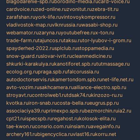
blagodarenie-spb.ru
borodino-media.ru
card-voice.ru
cardvoice.ru
zed-online.ru
zvonitut.ru
zebra-tlt.ru
zarafshan.ru
york-life.ru
vintovoykompressor.ru
vladivostok-map.ru
vlknrussia.ru
wasabi-shop.ru
webamator.ru
zaryna.ru
youtubefree.ru
x-ton.ru
trade-farm.ru
tajuncos.ru
taksu.ru
tor-lyubov-i-grom.ru
spayderhed-2022.ru
splclub.ru
stoppamedia.ru
snow-guard.ru
slovar-ivrit.ru
cleanmedicine.ru
shkurki-karakulya.ru
kanotiforet.spb.ru
tutmassage.ru
ecolog.org.ru
praga.spb.ru
falcorussia.ru
autodoctorservis.ru
kamertondom.spb.ru
net-life.net.ru
avto-vozim.ru
sakhcamera.ru
alliance-electro.spb.ru
stroyavt.ru
controlweb1.ru
tdsak74.ru
kinzozo-ru.ru
kvotka.ru
iron-snab.ru
costa-bella.ru
eugrus.pp.ru
associaciya39.ru
primexpo.spb.ru
bezmorchin.ru
ia2.ru
cpt21.ru
ispecspb.ru
regahost.ru
kolosok-elita.ru
tae-kwon.ru
consrio.com.ru
insiam.ru
avegainfo.ru
archery161.ru
bigencyclica.ru
vlast16.ru
korru.net