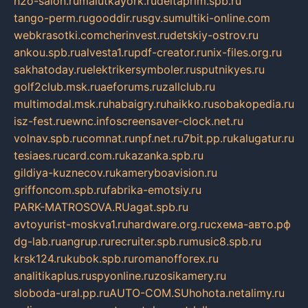
h2o-salon.ru
malutkayork.ru
deltaprim.spb.ru
tango-perm.ru
gooddir.ru
sgv.su
multiki-online.com
webkrasotki.com
cherinvest.ru
detskiy-ostrov.ru
ankou.spb.ru
alvesta1.ru
pdf-creator.ru
nix-files.org.ru
sakhatoday.ru
elektrikersymboler.ru
sputnikyes.ru
golf2club.msk.ru
aeforums.ru
zallclub.ru
multimodal.msk.ru
habaigry.ru
haikko.ru
sobakopedia.ru
isz-fest.ru
ewnc.info
screensaver-clock.net.ru
volnav.spb.ru
comnat.ru
npf.net.ru
7bit.pp.ru
kalugatur.ru
tesiaes.ru
card.com.ru
kazanka.spb.ru
gildiya-kuznecov.ru
kameryboavision.ru
griffoncom.spb.ru
fabrika-emotsiy.ru
PARK-MATROSOVA.RU
agat.spb.ru
avtoyurist-moskva1.ru
hardware.org.ru
схема-авто.рф
dg-lab.ru
angrup.ru
recruiter.spb.ru
music8.spb.ru
krsk124.ru
kubok.spb.ru
romanofforex.ru
analitikaplus.ru
spyonline.ru
zosikamery.ru
sloboda-ural.pp.ru
AUTO-COM.SU
hohota.net
alimy.ru