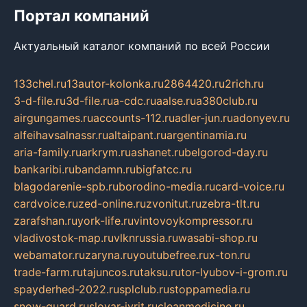
Портал компаний
Актуальный каталог компаний по всей России
133chel.ru
13autor-kolonka.ru
2864420.ru
2rich.ru
3-d-file.ru
3d-file.ru
a-cdc.ru
aalse.ru
a380club.ru
airgungames.ru
accounts-112.ru
adler-jun.ru
adonyev.ru
alfeihavsalnassr.ru
altaipant.ru
argentinamia.ru
aria-family.ru
arkrym.ru
ashanet.ru
belgorod-day.ru
bankaribi.ru
bandamn.ru
bigfatcc.ru
blagodarenie-spb.ru
borodino-media.ru
card-voice.ru
cardvoice.ru
zed-online.ru
zvonitut.ru
zebra-tlt.ru
zarafshan.ru
york-life.ru
vintovoykompressor.ru
vladivostok-map.ru
vlknrussia.ru
wasabi-shop.ru
webamator.ru
zaryna.ru
youtubefree.ru
x-ton.ru
trade-farm.ru
tajuncos.ru
taksu.ru
tor-lyubov-i-grom.ru
spayderhed-2022.ru
splclub.ru
stoppamedia.ru
snow-guard.ru
slovar-ivrit.ru
cleanmedicine.ru