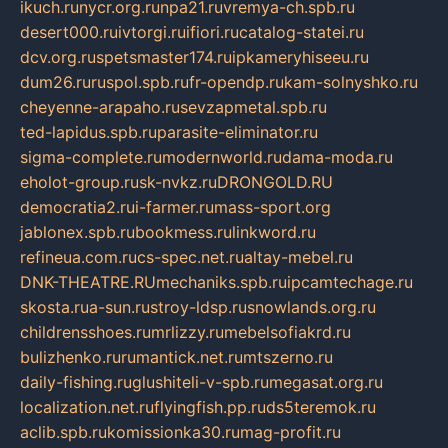
ikuch.ru
nycr.org.ru
npa21.ru
vremya-ch.spb.ru
desert000.ru
ivtorgi.ru
ifiori.ru
catalog-statei.ru
dcv.org.ru
spetsmaster174.ru
ipkameryhiseeu.ru
dum26.ru
ruspol.spb.ru
fr-opendp.ru
kam-solnyshko.ru
cheyenne-arapaho.ru
sevzapmetal.spb.ru
ted-lapidus.spb.ru
parasite-eliminator.ru
sigma-complete.ru
modernworld.ru
dama-moda.ru
eholot-group.ru
sk-nvkz.ru
DRONGOLD.RU
democratia2.ru
i-farmer.ru
mass-sport.org
jablonex.spb.ru
bookmess.ru
linkword.ru
refineua.com.ru
cs-spec.net.ru
altay-mebel.ru
DNK-THEATRE.RU
mechaniks.spb.ru
ipcamtechage.ru
skosta.ru
a-sun.ru
stroy-ldsp.ru
snowlands.org.ru
childrensshoes.ru
mrlizzy.ru
mebelsofiakrd.ru
bulizhenko.ru
rumantick.net.ru
mtszerno.ru
daily-fishing.ru
glushiteli-v-spb.ru
megasat.org.ru
localization.net.ru
flyingfish.pp.ru
ds5teremok.ru
aclib.spb.ru
komissionka30.ru
mag-profit.ru