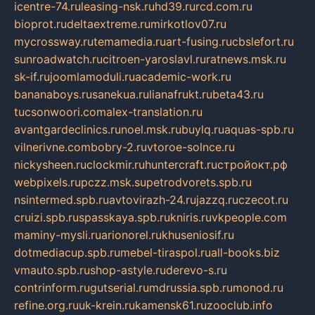
icentre-74.ru
leasing-nsk.ru
hd39.ru
rcd.com.ru
bioprot.ru
deltaextreme.ru
mirkotlov07.ru
mycrossway.ru
temamedia.ru
art-fusing.ru
cbslefort.ru
sunroadwatch.ru
citroen-yaroslavl.ru
ratnews.msk.ru
sk-if.ru
joomlamoduli.ru
academic-work.ru
bananaboys.ru
sanekua.ru
lianafrukt.ru
beta43.ru
tucsonwoori.com
alex-translation.ru
avantgardeclinics.ru
noel.msk.ru
buylq.ru
aquas-spb.ru
vilnerivne.com
bobry-2.ru
vtoroe-solnce.ru
nickysheen.ru
clockmir.ru
huntercraft.ru
стройокт.рф
webpixels.ru
pczz.msk.su
petrodvorets.spb.ru
nsintermed.spb.ru
avtovirazh-24.ru
jazzq.ru
czecot.ru
cruizi.spb.ru
spasskaya.spb.ru
kniris.ru
vkpeople.com
maminy-mysli.ru
arionorel.ru
khuseniosif.ru
dotmediacup.spb.ru
mebel-tiraspol.ru
all-books.biz
vmauto.spb.ru
shop-astyle.ru
derevo-s.ru
contrinform.ru
gutserial.ru
mdrussia.spb.ru
monod.ru
refine.org.ru
uk-krein.ru
kamensk61.ru
zooclub.info