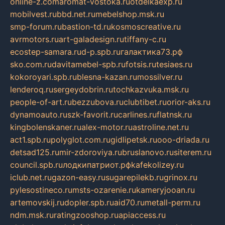
online-z.com
aromat-vostoka.ru
otdelkaexp.ru
mobilvest.ru
bbd.net.ru
mebelshop.msk.ru
smp-forum.ru
bastion-td.ru
kosmoscreative.ru
avrmotors.ru
art-galadesign.ru
tiffany-c.ru
ecostep-samara.ru
d-p.spb.ru
галактика73.рф
sko.com.ru
davitamebel-spb.ru
fotsis.ru
tesiaes.ru
kokoroyari.spb.ru
blesna-kazan.ru
mossilver.ru
lenderoq.ru
sergeydobrin.ru
tochkazvuka.msk.ru
people-of-art.ru
bezzubova.ru
clubtibet.ru
orior-aks.ru
dynamoauto.ru
szk-favorit.ru
carlines.ru
flatnsk.ru
kingbolenskaner.ru
alex-motor.ru
astroline.net.ru
act1.spb.ru
polyglot.com.ru
gidlipetsk.ru
ooo-driada.ru
detsad125.ru
mir-zdoroviya.ru
bruslanovo.ru
siterem.ru
council.spb.ru
лодкипатриот.рф
kafekolizey.ru
iclub.net.ru
gazon-easy.ru
sugarepilekb.ru
grinox.ru
pylesostineco.ru
msts-ozarenie.ru
kameryjooan.ru
artemovskij.ru
dopler.spb.ru
aid70.ru
metall-perm.ru
ndm.msk.ru
ratingzooshop.ru
apiaccess.ru