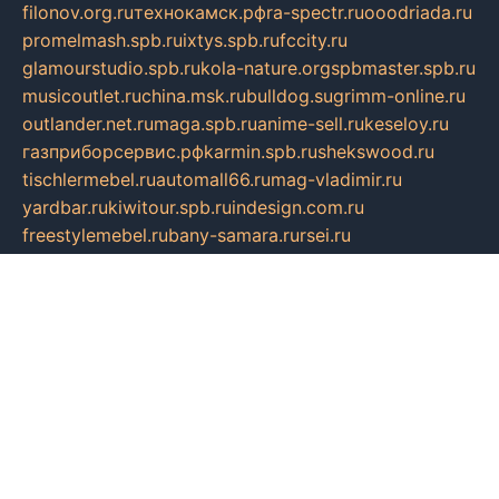
filonov.org.ru
технокамск.рф
ra-spectr.ru
ooodriada.ru
promelmash.spb.ru
ixtys.spb.ru
fccity.ru
glamourstudio.spb.ru
kola-nature.org
spbmaster.spb.ru
musicoutlet.ru
china.msk.ru
bulldog.su
grimm-online.ru
outlander.net.ru
maga.spb.ru
anime-sell.ru
keseloy.ru
газприборсервис.рф
karmin.spb.ru
shekswood.ru
tischlermebel.ru
automall66.ru
mag-vladimir.ru
yardbar.ru
kiwitour.spb.ru
indesign.com.ru
freestylemebel.ru
bany-samara.ru
rsei.ru
naidisvoyput.ru
mgsn-invest.ru
ipkamerasannce.ru
alicante-house.ru
ibelka74.ru
cozyhouse.info
vlkargalev-studio.ru
700mb.ru
figura-ufa.ru
alina-live.ru
belarusiannews.ru
womenknow.ru
dos-vniimk.ru
sega.net.ru
dv.net.ru
phenomenonsofhistory.com
telesputnik.net.ru
wall.pp.ru
pylesosroidmi.ru
gtc-clan.ru
cligs.ru
bibikazap.ru
popova.org.ru
netwhistler.spb.ru
bellvil.ru
bonzon.ru
iss-vladik.ru
defiparis.net.ru
las-gryzas.ru
amku.ru