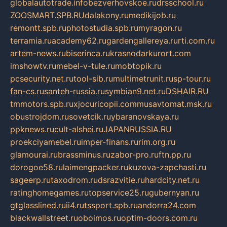
globalautotrade.info
bezverhovskoe.ru
drsschool.ru
ZOOSMART.SPB.RU
dalakony.ru
medikijob.ru
remontt.spb.ru
photostudia.spb.ru
myragon.ru
terramia.ru
academy62.ru
gardengallereya.ru
rti.com.ru
artem-news.ru
biserinca.ru
krasnodarkurort.com
imshowtv.ru
mebel-v-tule.ru
mobtopik.ru
pcsecurity.net.ru
tool-sib.ru
multimetrunit.ru
sp-tour.ru
fan-cs.ru
santeh-russia.ru
symbian9.net.ru
DSHAIR.RU
tmmotors.spb.ru
xjocuricopii.com
musavtomat.msk.ru
obustrojdom.ru
sovetcik.ru
ybaranovskaya.ru
ppknews.ru
cult-alshei.ru
JAPANRUSSIA.RU
proekciyamebel.ru
imper-finans.ru
rim.org.ru
glamourai.ru
brassminus.ru
zabor-pro.ru
ftn.pp.ru
dorogoe58.ru
laimengpacker.ru
kuzova-zapchasti.ru
sageerp.ru
taxodrom.ru
dsrazvitie.ru
hardcity.net.ru
ratinghomegames.ru
topservice25.ru
gubernyan.ru
gtglasslined.ru
ii4.ru
tssport.spb.ru
andorra24.com
blackwallstreet.ru
oboimos.ru
optim-doors.com.ru