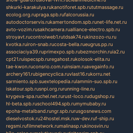
shkurki-karakulya.ru
kanotiforet.spb.ru
tutmassage.ru
ecolog.org.ru
praga.spb.ru
falcorussia.ru
autodoctorservis.ru
kamertondom.spb.ru
net-life.net.ru
avto-vozim.ru
sakhcamera.ru
alliance-electro.spb.ru
stroyavt.ru
controlweb1.ru
tdsak74.ru
kinzozo-ru.ru
kvotka.ru
iron-snab.ru
costa-bella.ru
eugrus.pp.ru
associaciya39.ru
primexpo.spb.ru
bezmorchin.ru
ia2.ru
cpt21.ru
ispecspb.ru
regahost.ru
kolosok-elita.ru
tae-kwon.ru
consrio.com.ru
insiam.ru
avegainfo.ru
archery161.ru
bigencyclica.ru
vlast16.ru
korru.net
sarmiento.spb.su
extelopedia.ru
lammin-suo.spb.ru
iskatour.spb.ru
snpi.org.ru
running-line.ru
krygeva-spa.ru
chel.net.ru
rust-loco.ru
dugshop.ru
hl-beta.spb.ru
school494.spb.ru
mymubaby.ru
epoha-metalband.ru
ngr.spb.ru
rusgosnews.com
dieselvostok.ru
24hostel.msk.ru
w-dev.ru
f-ship.ru
regsmi.ru
filmnetwork.ru
malinasp.ru
kinosvin.ru