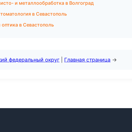
исто- и металлообработка в Волгоград
 стоматология в Севастополь
и оптика в Севастополь
кий федеральный округ
|
Главная страница
→