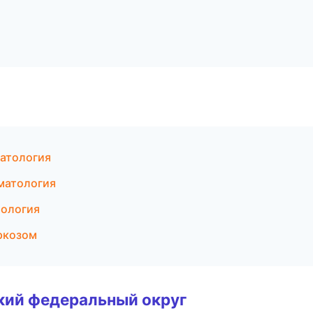
матология
матология
тология
аркозом
ский федеральный округ