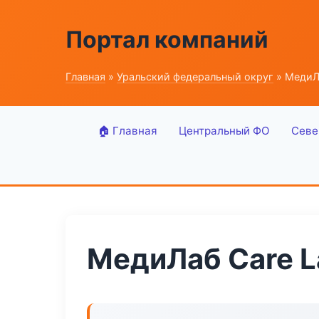
Портал компаний
Главная
»
Уральский федеральный округ
» МедиЛ
🏠 Главная
Центральный ФО
Севе
МедиЛаб Care L