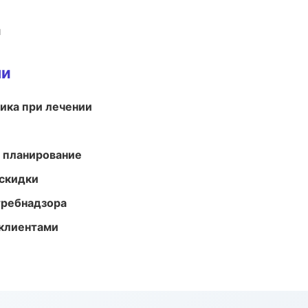
и
ми
тика при лечении
 планирование
скидки
требнадзора
 клиентами