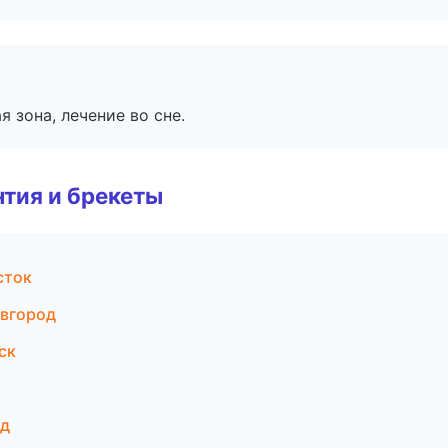
я зона, лечение во сне.
тия и брекеты
сток
овгород
ск
ад