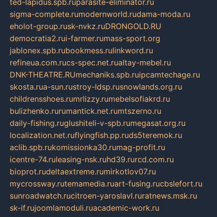
ted-lapidus.spb.ru
parasite-eliminator.ru
sigma-complete.ru
modernworld.ru
dama-moda.ru
eholot-group.ru
sk-nvkz.ru
DRONGOLD.RU
democratia2.ru
i-farmer.ru
mass-sport.org
jablonex.spb.ru
bookmess.ru
linkword.ru
refineua.com.ru
cs-spec.net.ru
altay-mebel.ru
DNK-THEATRE.RU
mechaniks.spb.ru
ipcamtechage.ru
skosta.ru
a-sun.ru
stroy-ldsp.ru
snowlands.org.ru
childrensshoes.ru
mrlizzy.ru
mebelsofiakrd.ru
bulizhenko.ru
rumantick.net.ru
mtszerno.ru
daily-fishing.ru
glushiteli-v-spb.ru
megasat.org.ru
localization.net.ru
flyingfish.pp.ru
ds5teremok.ru
aclib.spb.ru
komissionka30.ru
mag-profit.ru
icentre-74.ru
leasing-nsk.ru
hd39.ru
rcd.com.ru
bioprot.ru
deltaextreme.ru
mirkotlov07.ru
mycrossway.ru
temamedia.ru
art-fusing.ru
cbslefort.ru
sunroadwatch.ru
citroen-yaroslavl.ru
ratnews.msk.ru
sk-if.ru
joomlamoduli.ru
academic-work.ru