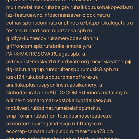
multimodal.msk.ru
habaigry.ru
haikko.ru
sobakopedia.ru
isz-fest.ru
ewnc.info
screensaver-clock.net.ru
volnav.spb.ru
comnat.ru
npf.net.ru
7bit.pp.ru
kalugatur.ru
tesiaes.ru
card.com.ru
kazanka.spb.ru
gildiya-kuznecov.ru
kameryboavision.ru
griffoncom.spb.ru
fabrika-emotsiy.ru
PARK-MATROSOVA.RU
agat.spb.ru
avtoyurist-moskva1.ru
hardware.org.ru
схема-авто.рф
dg-lab.ru
angrup.ru
recruiter.spb.ru
music8.spb.ru
krsk124.ru
kubok.spb.ru
romanofforex.ru
analitikaplus.ru
spyonline.ru
zosikamery.ru
sloboda-ural.pp.ru
AUTO-COM.SU
hohota.net
alimy.ru
online-z.com
aromat-vostoka.ru
otdelkaexp.ru
mobilvest.ru
bbd.net.ru
mebelshop.msk.ru
smp-forum.ru
bastion-td.ru
kosmoscreative.ru
avrmotors.ru
art-galadesign.ru
tiffany-c.ru
ecostep-samara.ru
d-p.spb.ru
галактика73.рф