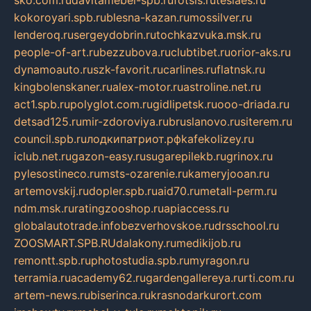
sko.com.ru
davitamebel-spb.ru
fotsis.ru
tesiaes.ru
kokoroyari.spb.ru
blesna-kazan.ru
mossilver.ru
lenderoq.ru
sergeydobrin.ru
tochkazvuka.msk.ru
people-of-art.ru
bezzubova.ru
clubtibet.ru
orior-aks.ru
dynamoauto.ru
szk-favorit.ru
carlines.ru
flatnsk.ru
kingbolenskaner.ru
alex-motor.ru
astroline.net.ru
act1.spb.ru
polyglot.com.ru
gidlipetsk.ru
ooo-driada.ru
detsad125.ru
mir-zdoroviya.ru
bruslanovo.ru
siterem.ru
council.spb.ru
лодкипатриот.рф
kafekolizey.ru
iclub.net.ru
gazon-easy.ru
sugarepilekb.ru
grinox.ru
pylesostineco.ru
msts-ozarenie.ru
kameryjooan.ru
artemovskij.ru
dopler.spb.ru
aid70.ru
metall-perm.ru
ndm.msk.ru
ratingzooshop.ru
apiaccess.ru
globalautotrade.info
bezverhovskoe.ru
drsschool.ru
ZOOSMART.SPB.RU
dalakony.ru
medikijob.ru
remontt.spb.ru
photostudia.spb.ru
myragon.ru
terramia.ru
academy62.ru
gardengallereya.ru
rti.com.ru
artem-news.ru
biserinca.ru
krasnodarkurort.com