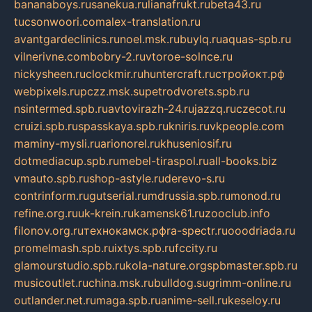
bananaboys.ru
sanekua.ru
lianafrukt.ru
beta43.ru
tucsonwoori.com
alex-translation.ru
avantgardeclinics.ru
noel.msk.ru
buylq.ru
aquas-spb.ru
vilnerivne.com
bobry-2.ru
vtoroe-solnce.ru
nickysheen.ru
clockmir.ru
huntercraft.ru
стройокт.рф
webpixels.ru
pczz.msk.su
petrodvorets.spb.ru
nsintermed.spb.ru
avtovirazh-24.ru
jazzq.ru
czecot.ru
cruizi.spb.ru
spasskaya.spb.ru
kniris.ru
vkpeople.com
maminy-mysli.ru
arionorel.ru
khuseniosif.ru
dotmediacup.spb.ru
mebel-tiraspol.ru
all-books.biz
vmauto.spb.ru
shop-astyle.ru
derevo-s.ru
contrinform.ru
gutserial.ru
mdrussia.spb.ru
monod.ru
refine.org.ru
uk-krein.ru
kamensk61.ru
zooclub.info
filonov.org.ru
технокамск.рф
ra-spectr.ru
ooodriada.ru
promelmash.spb.ru
ixtys.spb.ru
fccity.ru
glamourstudio.spb.ru
kola-nature.org
spbmaster.spb.ru
musicoutlet.ru
china.msk.ru
bulldog.su
grimm-online.ru
outlander.net.ru
maga.spb.ru
anime-sell.ru
keseloy.ru