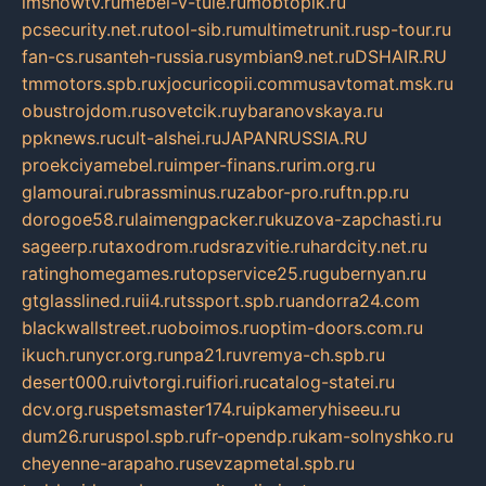
imshowtv.ru
mebel-v-tule.ru
mobtopik.ru
pcsecurity.net.ru
tool-sib.ru
multimetrunit.ru
sp-tour.ru
fan-cs.ru
santeh-russia.ru
symbian9.net.ru
DSHAIR.RU
tmmotors.spb.ru
xjocuricopii.com
musavtomat.msk.ru
obustrojdom.ru
sovetcik.ru
ybaranovskaya.ru
ppknews.ru
cult-alshei.ru
JAPANRUSSIA.RU
proekciyamebel.ru
imper-finans.ru
rim.org.ru
glamourai.ru
brassminus.ru
zabor-pro.ru
ftn.pp.ru
dorogoe58.ru
laimengpacker.ru
kuzova-zapchasti.ru
sageerp.ru
taxodrom.ru
dsrazvitie.ru
hardcity.net.ru
ratinghomegames.ru
topservice25.ru
gubernyan.ru
gtglasslined.ru
ii4.ru
tssport.spb.ru
andorra24.com
blackwallstreet.ru
oboimos.ru
optim-doors.com.ru
ikuch.ru
nycr.org.ru
npa21.ru
vremya-ch.spb.ru
desert000.ru
ivtorgi.ru
ifiori.ru
catalog-statei.ru
dcv.org.ru
spetsmaster174.ru
ipkameryhiseeu.ru
dum26.ru
ruspol.spb.ru
fr-opendp.ru
kam-solnyshko.ru
cheyenne-arapaho.ru
sevzapmetal.spb.ru