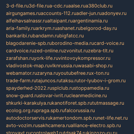
3-d-file.ru
3d-file.ru
a-cdc.ru
aalse.ru
a380club.ru
airgungames.ru
accounts-112.ru
adler-jun.ru
adonyev.ru
alfeihavsalnassr.ru
altaipant.ru
argentinamia.ru
aria-family.ru
arkrym.ru
ashanet.ru
belgorod-day.ru
bankaribi.ru
bandamn.ru
bigfatcc.ru
blagodarenie-spb.ru
borodino-media.ru
card-voice.ru
cardvoice.ru
zed-online.ru
zvonitut.ru
zebra-tlt.ru
zarafshan.ru
york-life.ru
vintovoykompressor.ru
vladivostok-map.ru
vlknrussia.ru
wasabi-shop.ru
webamator.ru
zaryna.ru
youtubefree.ru
x-ton.ru
trade-farm.ru
tajuncos.ru
taksu.ru
tor-lyubov-i-grom.ru
spayderhed-2022.ru
splclub.ru
stoppamedia.ru
snow-guard.ru
slovar-ivrit.ru
cleanmedicine.ru
shkurki-karakulya.ru
kanotiforet.spb.ru
tutmassage.ru
ecolog.org.ru
praga.spb.ru
falcorussia.ru
autodoctorservis.ru
kamertondom.spb.ru
net-life.net.ru
avto-vozim.ru
sakhcamera.ru
alliance-electro.spb.ru
stroyavt.ru
controlweb1.ru
tdsak74.ru
kinzozo-ru.ru