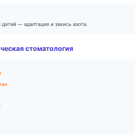
я детей — адаптация и закись азота.
ческая стоматология
к
кан
г