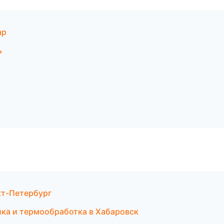
ар
ь
нкт-Петербург
йка и термообработка в Хабаровск