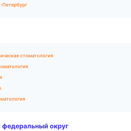
т-Петербург
тическая стоматология
томатология
я
е
оматология
 федеральный округ