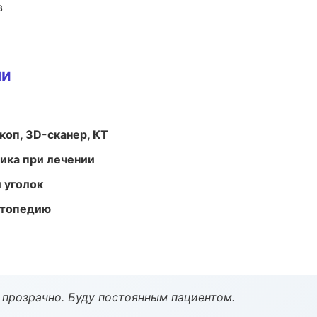
в
ми
оп, 3D-сканер, КТ
тика при лечении
 уголок
ортопедию
ё прозрачно. Буду постоянным пациентом.