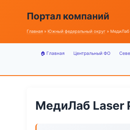
Портал компаний
Главная
»
Южный федеральный округ
» МедиЛаб L
🏠 Главная
Центральный ФО
Севе
МедиЛаб Laser 