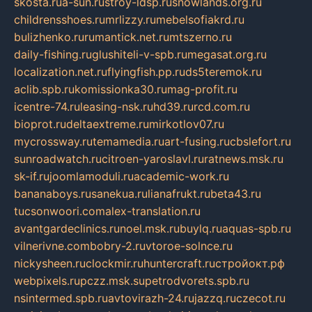
skosta.ru
a-sun.ru
stroy-ldsp.ru
snowlands.org.ru
childrensshoes.ru
mrlizzy.ru
mebelsofiakrd.ru
bulizhenko.ru
rumantick.net.ru
mtszerno.ru
daily-fishing.ru
glushiteli-v-spb.ru
megasat.org.ru
localization.net.ru
flyingfish.pp.ru
ds5teremok.ru
aclib.spb.ru
komissionka30.ru
mag-profit.ru
icentre-74.ru
leasing-nsk.ru
hd39.ru
rcd.com.ru
bioprot.ru
deltaextreme.ru
mirkotlov07.ru
mycrossway.ru
temamedia.ru
art-fusing.ru
cbslefort.ru
sunroadwatch.ru
citroen-yaroslavl.ru
ratnews.msk.ru
sk-if.ru
joomlamoduli.ru
academic-work.ru
bananaboys.ru
sanekua.ru
lianafrukt.ru
beta43.ru
tucsonwoori.com
alex-translation.ru
avantgardeclinics.ru
noel.msk.ru
buylq.ru
aquas-spb.ru
vilnerivne.com
bobry-2.ru
vtoroe-solnce.ru
nickysheen.ru
clockmir.ru
huntercraft.ru
стройокт.рф
webpixels.ru
pczz.msk.su
petrodvorets.spb.ru
nsintermed.spb.ru
avtovirazh-24.ru
jazzq.ru
czecot.ru