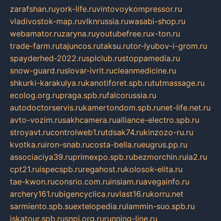
zarafshan.ru
york-life.ru
vintovoykompressor.ru
vladivostok-map.ru
vlknrussia.ru
wasabi-shop.ru
webamator.ru
zaryna.ru
youtubefree.ru
x-ton.ru
trade-farm.ru
tajuncos.ru
taksu.ru
tor-lyubov-i-grom.ru
spayderhed-2022.ru
splclub.ru
stoppamedia.ru
snow-guard.ru
slovar-ivrit.ru
cleanmedicine.ru
shkurki-karakulya.ru
kanotiforet.spb.ru
tutmassage.ru
ecolog.org.ru
praga.spb.ru
falcorussia.ru
autodoctorservis.ru
kamertondom.spb.ru
net-life.net.ru
avto-vozim.ru
sakhcamera.ru
alliance-electro.spb.ru
stroyavt.ru
controlweb1.ru
tdsak74.ru
kinzozo-ru.ru
kvotka.ru
iron-snab.ru
costa-bella.ru
eugrus.pp.ru
associaciya39.ru
primexpo.spb.ru
bezmorchin.ru
ia2.ru
cpt21.ru
ispecspb.ru
regahost.ru
kolosok-elita.ru
tae-kwon.ru
consrio.com.ru
insiam.ru
avegainfo.ru
archery161.ru
bigencyclica.ru
vlast16.ru
korru.net
sarmiento.spb.su
extelopedia.ru
lammin-suo.spb.ru
iskatour.spb.ru
snpi.org.ru
running-line.ru