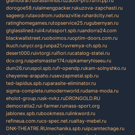
glamourai.ru
brassminus.ru
zabor-pro.ru
ftn.pp.ru
dorogoe58.ru
laimengpacker.ru
kuzova-zapchasti.ru
sageerp.ru
taxodrom.ru
dsrazvitie.ru
hardcity.net.ru
ratinghomegames.ru
topservice25.ru
gubernyan.ru
gtglasslined.ru
ii4.ru
tssport.spb.ru
andorra24.com
blackwallstreet.ru
oboimos.ru
optim-doors.com.ru
ikuch.ru
nycr.org.ru
npa21.ru
vremya-ch.spb.ru
desert000.ru
ivtorgi.ru
ifiori.ru
catalog-statei.ru
dcv.org.ru
spetsmaster174.ru
ipkameryhiseeu.ru
dum26.ru
ruspol.spb.ru
fr-opendp.ru
kam-solnyshko.ru
cheyenne-arapaho.ru
sevzapmetal.spb.ru
ted-lapidus.spb.ru
parasite-eliminator.ru
sigma-complete.ru
modernworld.ru
dama-moda.ru
eholot-group.ru
sk-nvkz.ru
DRONGOLD.RU
democratia2.ru
i-farmer.ru
mass-sport.org
jablonex.spb.ru
bookmess.ru
linkword.ru
refineua.com.ru
cs-spec.net.ru
altay-mebel.ru
DNK-THEATRE.RU
mechaniks.spb.ru
ipcamtechage.ru