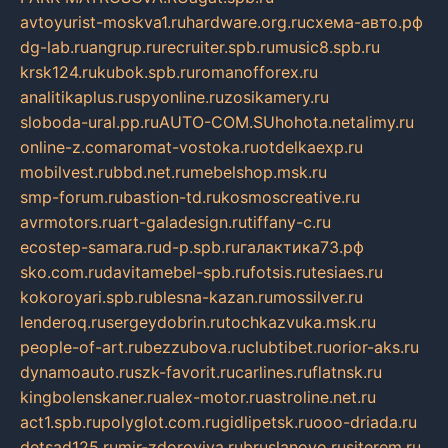
avtoyurist-moskva1.ru
hardware.org.ru
схема-авто.рф
dg-lab.ru
angrup.ru
recruiter.spb.ru
music8.spb.ru
krsk124.ru
kubok.spb.ru
romanofforex.ru
analitikaplus.ru
spyonline.ru
zosikamery.ru
sloboda-ural.pp.ru
AUTO-COM.SU
hohota.net
alimy.ru
online-z.com
aromat-vostoka.ru
otdelkaexp.ru
mobilvest.ru
bbd.net.ru
mebelshop.msk.ru
smp-forum.ru
bastion-td.ru
kosmoscreative.ru
avrmotors.ru
art-galadesign.ru
tiffany-c.ru
ecostep-samara.ru
d-p.spb.ru
галактика73.рф
sko.com.ru
davitamebel-spb.ru
fotsis.ru
tesiaes.ru
kokoroyari.spb.ru
blesna-kazan.ru
mossilver.ru
lenderoq.ru
sergeydobrin.ru
tochkazvuka.msk.ru
people-of-art.ru
bezzubova.ru
clubtibet.ru
orior-aks.ru
dynamoauto.ru
szk-favorit.ru
carlines.ru
flatnsk.ru
kingbolenskaner.ru
alex-motor.ru
astroline.net.ru
act1.spb.ru
polyglot.com.ru
gidlipetsk.ru
ooo-driada.ru
detsad125.ru
mir-zdoroviya.ru
bruslanovo.ru
siterem.ru