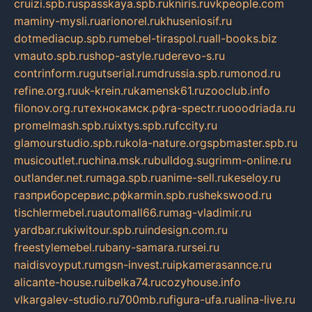
cruizi.spb.ru
spasskaya.spb.ru
kniris.ru
vkpeople.com
maminy-mysli.ru
arionorel.ru
khuseniosif.ru
dotmediacup.spb.ru
mebel-tiraspol.ru
all-books.biz
vmauto.spb.ru
shop-astyle.ru
derevo-s.ru
contrinform.ru
gutserial.ru
mdrussia.spb.ru
monod.ru
refine.org.ru
uk-krein.ru
kamensk61.ru
zooclub.info
filonov.org.ru
технокамск.рф
ra-spectr.ru
ooodriada.ru
promelmash.spb.ru
ixtys.spb.ru
fccity.ru
glamourstudio.spb.ru
kola-nature.org
spbmaster.spb.ru
musicoutlet.ru
china.msk.ru
bulldog.su
grimm-online.ru
outlander.net.ru
maga.spb.ru
anime-sell.ru
keseloy.ru
газприборсервис.рф
karmin.spb.ru
shekswood.ru
tischlermebel.ru
automall66.ru
mag-vladimir.ru
yardbar.ru
kiwitour.spb.ru
indesign.com.ru
freestylemebel.ru
bany-samara.ru
rsei.ru
naidisvoyput.ru
mgsn-invest.ru
ipkamerasannce.ru
alicante-house.ru
ibelka74.ru
cozyhouse.info
vlkargalev-studio.ru
700mb.ru
figura-ufa.ru
alina-live.ru