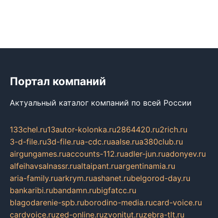
Портал компаний
Актуальный каталог компаний по всей России
133chel.ru
13autor-kolonka.ru
2864420.ru
2rich.ru
3-d-file.ru
3d-file.ru
a-cdc.ru
aalse.ru
a380club.ru
airgungames.ru
accounts-112.ru
adler-jun.ru
adonyev.ru
alfeihavsalnassr.ru
altaipant.ru
argentinamia.ru
aria-family.ru
arkrym.ru
ashanet.ru
belgorod-day.ru
bankaribi.ru
bandamn.ru
bigfatcc.ru
blagodarenie-spb.ru
borodino-media.ru
card-voice.ru
cardvoice.ru
zed-online.ru
zvonitut.ru
zebra-tlt.ru