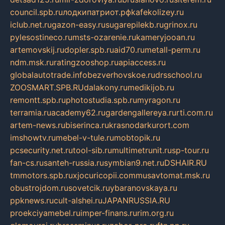
council.spb.ru
лодкипатриот.рф
kafekolizey.ru
iclub.net.ru
gazon-easy.ru
sugarepilekb.ru
grinox.ru
pylesostineco.ru
msts-ozarenie.ru
kameryjooan.ru
artemovskij.ru
dopler.spb.ru
aid70.ru
metall-perm.ru
ndm.msk.ru
ratingzooshop.ru
apiaccess.ru
globalautotrade.info
bezverhovskoe.ru
drsschool.ru
ZOOSMART.SPB.RU
dalakony.ru
medikijob.ru
remontt.spb.ru
photostudia.spb.ru
myragon.ru
terramia.ru
academy62.ru
gardengallereya.ru
rti.com.ru
artem-news.ru
biserinca.ru
krasnodarkurort.com
imshowtv.ru
mebel-v-tule.ru
mobtopik.ru
pcsecurity.net.ru
tool-sib.ru
multimetrunit.ru
sp-tour.ru
fan-cs.ru
santeh-russia.ru
symbian9.net.ru
DSHAIR.RU
tmmotors.spb.ru
xjocuricopii.com
musavtomat.msk.ru
obustrojdom.ru
sovetcik.ru
ybaranovskaya.ru
ppknews.ru
cult-alshei.ru
JAPANRUSSIA.RU
proekciyamebel.ru
imper-finans.ru
rim.org.ru